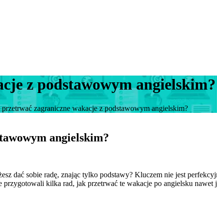
acje z podstawowym angielskim?
 przetrwać zagraniczne wakacje z podstawowym angielskim?
stawowym angielskim?
 możesz dać sobie radę, znając tylko podstawy? Kluczem nie jest perfek
przygotowali kilka rad, jak przetrwać te wakacje po angielsku nawet je