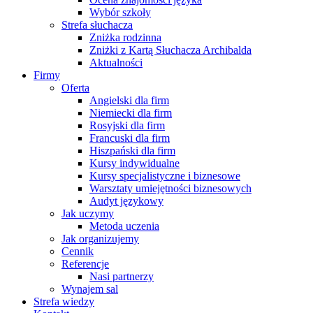
Wybór szkoły
Strefa słuchacza
Zniżka rodzinna
Zniżki z Kartą Słuchacza Archibalda
Aktualności
Firmy
Oferta
Angielski dla firm
Niemiecki dla firm
Rosyjski dla firm
Francuski dla firm
Hiszpański dla firm
Kursy indywidualne
Kursy specjalistyczne i biznesowe
Warsztaty umiejętności biznesowych
Audyt językowy
Jak uczymy
Metoda uczenia
Jak organizujemy
Cennik
Referencje
Nasi partnerzy
Wynajem sal
Strefa wiedzy