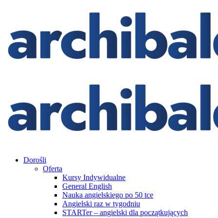
Dorośli
Oferta
Kursy Indywidualne
General English
Nauka angielskiego po 50 tce
Angielski raz w tygodniu
STARTer – angielski dla początkujących