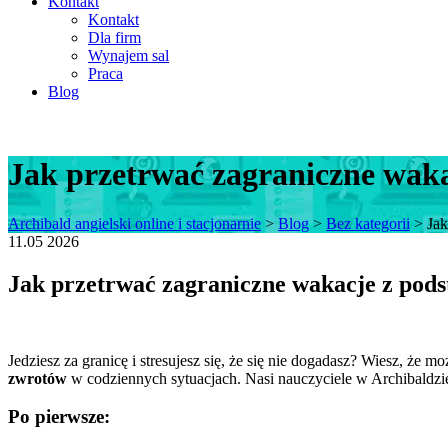
Kontakt
Kontakt
Dla firm
Wynajem sal
Praca
Blog
Jak przetrwać zagraniczne wak
Archibald angielski online i stacjonarnie
>
Blog
>
Bez kategorii
>
Jak
11.05
2026
Jak przetrwać zagraniczne wakacje z pod
Jedziesz za granicę i stresujesz się, że się nie dogadasz? Wiesz, że
zwrotów
w codziennych sytuacjach. Nasi nauczyciele w Archibaldzie 
Po pierwsze: