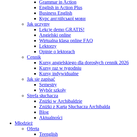
Grammar in Action
English in Action Plus
Business English
Курс англійської мови
Jak uczymy
Lekcje demo GRATIS!
Angielski online
Wirtualna klasa online FAQ
Lektorzy
Opinie o lektorach
Cennik
Kursy angielskiego dla dorosłych cennik 2026
Kursy raz w tygodniu
Kursy indywidualne
Jak się zapisać
Semestry
Wybór szkoły
Strefa słuchacza
Zniżki w Archibaldzie
Zniżki z Kartą Słuchacza Archibalda
Blog
Aktualności
Młodzież
Oferta
Teenglish