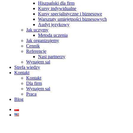
Hiszpański dla firm
Kursy indywidualne
Kursy specjalistyczne i biznesowe
Warsztaty umiejętności biznesowych
Audyt językowy
Jak uczymy
Metoda uczenia
Jak organizujemy
Cennik
Referencje
Nasi partnerzy
Wynajem sal
Strefa wiedzy
Kontakt
Kontakt
Dla firm
Wynajem sal
Praca
Blog