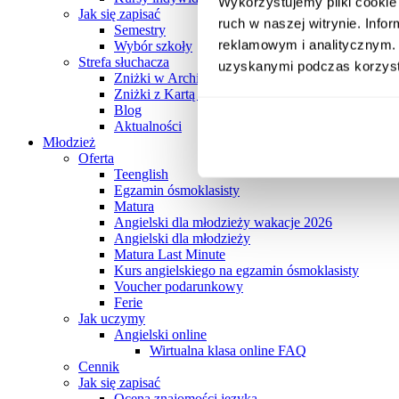
Wykorzystujemy pliki cookie 
Jak się zapisać
ruch w naszej witrynie. Inf
Semestry
reklamowym i analitycznym. 
Wybór szkoły
Strefa słuchacza
uzyskanymi podczas korzysta
Zniżki w Archibaldzie
Zniżki z Kartą Słuchacza Archibalda
Blog
Aktualności
Młodzież
Oferta
Teenglish
Egzamin ósmoklasisty
Matura
Angielski dla młodzieży wakacje 2026
Angielski dla młodzieży
Matura Last Minute
Kurs angielskiego na egzamin ósmoklasisty
Voucher podarunkowy
Ferie
Jak uczymy
Angielski online
Wirtualna klasa online FAQ
Cennik
Jak się zapisać
Ocena znajomości języka