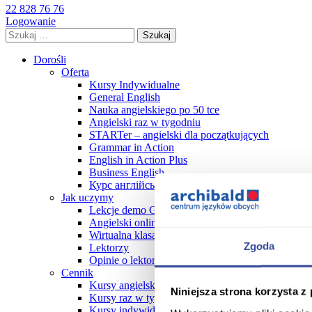
22 828 76 76
Logowanie
Szukaj:
Dorośli
Oferta
Kursy Indywidualne
General English
Nauka angielskiego po 50 tce
Angielski raz w tygodniu
STARTer – angielski dla początkujących
Grammar in Action
English in Action Plus
Business English
Курс англійської мови
Jak uczymy
Lekcje demo GRATIS!
Angielski online
Wirtualna klasa online FAQ
Zgoda
Lektorzy
Opinie o lektorach
Cennik
Kursy angielskiego dla dorosłych cennik 2026
Niniejsza strona korzysta z
Kursy raz w tygodniu
Kursy indywidualne