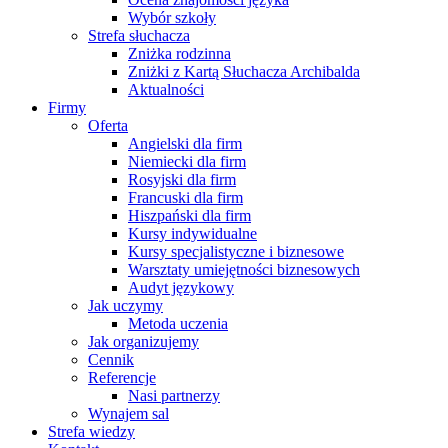
Wybór szkoły
Strefa słuchacza
Zniżka rodzinna
Zniżki z Kartą Słuchacza Archibalda
Aktualności
Firmy
Oferta
Angielski dla firm
Niemiecki dla firm
Rosyjski dla firm
Francuski dla firm
Hiszpański dla firm
Kursy indywidualne
Kursy specjalistyczne i biznesowe
Warsztaty umiejętności biznesowych
Audyt językowy
Jak uczymy
Metoda uczenia
Jak organizujemy
Cennik
Referencje
Nasi partnerzy
Wynajem sal
Strefa wiedzy