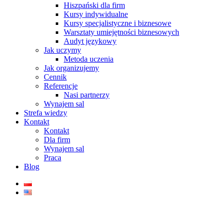
Hiszpański dla firm
Kursy indywidualne
Kursy specjalistyczne i biznesowe
Warsztaty umiejętności biznesowych
Audyt językowy
Jak uczymy
Metoda uczenia
Jak organizujemy
Cennik
Referencje
Nasi partnerzy
Wynajem sal
Strefa wiedzy
Kontakt
Kontakt
Dla firm
Wynajem sal
Praca
Blog