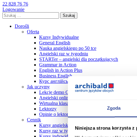
22 828 76 76
Logowanie
Szukaj:
Dorośli
Oferta
Kursy Indywidualne
General English
Nauka angielskiego po 50 tce
Angielski raz w tygodniu
STARTer – angielski dla początkujących
Grammar in Action
English in Action Plus
Business English
Курс англійської мови
Jak uczymy
Lekcje demo GRATIS!
Angielski online
Wirtualna klasa online FAQ
Zgoda
Lektorzy
Opinie o lektorach
Cennik
Kursy angielskiego dla dorosłych cennik 2026
Niniejsza strona korzysta z
Kursy raz w tygodniu
Kursy indywidualne