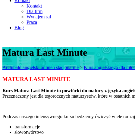
Kontakt
Kontakt
Dla firm
Wynajem sal
Praca
Blog
Matura Last Minute
Archibald angielski online i stacjonarnie
>
Kurs angielskiego dla mło
MATURA LAST MINUTE
Kurs Matura Last Minute to powtórki do matury z języka angiel
Przeznaczony jest dla tegorocznych maturzystów, które w ostatnich
Podczas naszego intensywnego kursu będziemy ćwiczyć wiele rodza
transformacje
słowotwórstwo