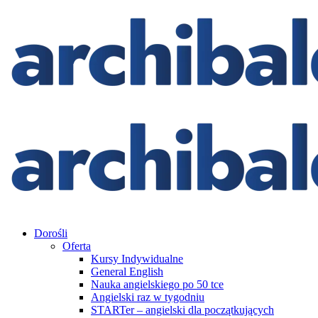
Dorośli
Oferta
Kursy Indywidualne
General English
Nauka angielskiego po 50 tce
Angielski raz w tygodniu
STARTer – angielski dla początkujących