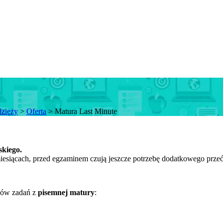
dzieży
>
Oferta
>
Matura Last Minute
skiego.
 miesiącach, przed egzaminem czują jeszcze potrzebę dodatkowego prz
jów zadań z
pisemnej matury
: