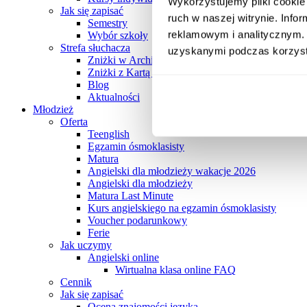
Wykorzystujemy pliki cookie 
Jak się zapisać
ruch w naszej witrynie. Inf
Semestry
reklamowym i analitycznym. 
Wybór szkoły
Strefa słuchacza
uzyskanymi podczas korzysta
Zniżki w Archibaldzie
Zniżki z Kartą Słuchacza Archibalda
Blog
Aktualności
Młodzież
Oferta
Teenglish
Egzamin ósmoklasisty
Matura
Angielski dla młodzieży wakacje 2026
Angielski dla młodzieży
Matura Last Minute
Kurs angielskiego na egzamin ósmoklasisty
Voucher podarunkowy
Ferie
Jak uczymy
Angielski online
Wirtualna klasa online FAQ
Cennik
Jak się zapisać
Ocena znajomości języka