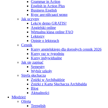
Grammar in Action
English in Action Plus
Business English
Курс англійської мови
Jak uczymy
Lekcje demo GRATIS!
Angielski online
Wirtualna klasa online FAQ
Lektorzy
Opinie o lektorach
Cennik
Kursy angielskiego dla dorosłych cennik 2026
Kursy raz w tygodniu
Kursy indywidualne
Jak się zapisać
Semestry
Wybór szkoły
Strefa słuchacza
Zniżki w Archibaldzie
Zniżki z Kartą Słuchacza Archibalda
Blog
Aktualności
Młodzież
Oferta
Teenglish