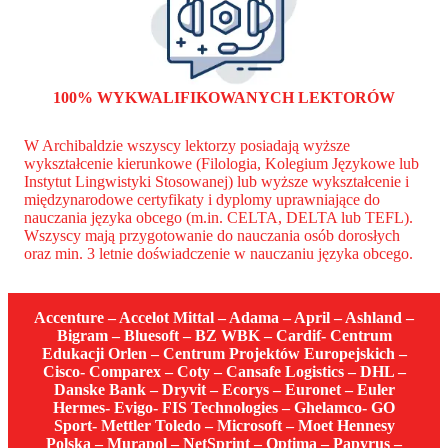
100% WYKWALIFIKOWANYCH LEKTORÓW
W Archibaldzie wszyscy lektorzy posiadają wyższe
wykształcenie kierunkowe (Filologia, Kolegium Językowe lub
Instytut Lingwistyki Stosowanej) lub wyższe wykształcenie i
międzynarodowe certyfikaty i dyplomy uprawniające do
nauczania języka obcego (m.in. CELTA, DELTA lub TEFL).
Wszyscy mają przygotowanie do nauczania osób dorosłych
oraz min. 3 letnie doświadczenie w nauczaniu języka obcego.
Accenture – Accelot Mittal – Adama – April – Ashland –
Bigram – Bluesoft – BZ WBK – Cardif- Centrum
Edukacji Orlen – Centrum Projektów Europejskich –
Cisco- Comparex – Coty – Cansafe Logistics – DHL –
Danske Bank – Dryvit – Ecorys – Euronet – Euler
Hermes- Evigo- FIS Technologies – Ghelamco- GO
Sport- Mettler Toledo – Microsoft – Moet Hennesy
Polska – Murapol – NetSprint – Optima – Papyrus –