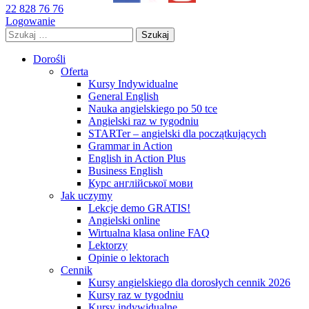
22 828 76 76
Logowanie
Szukaj:
Dorośli
Oferta
Kursy Indywidualne
General English
Nauka angielskiego po 50 tce
Angielski raz w tygodniu
STARTer – angielski dla początkujących
Grammar in Action
English in Action Plus
Business English
Курс англійської мови
Jak uczymy
Lekcje demo GRATIS!
Angielski online
Wirtualna klasa online FAQ
Lektorzy
Opinie o lektorach
Cennik
Kursy angielskiego dla dorosłych cennik 2026
Kursy raz w tygodniu
Kursy indywidualne