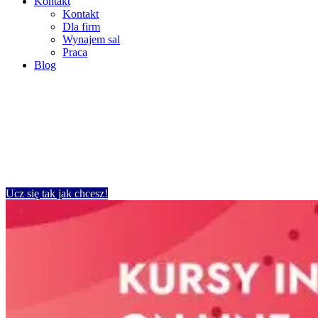
Kontakt
Kontakt
Dla firm
Wynajem sal
Praca
Blog
angielski, niemiecki, francuski,
hiszpański, włoski, polski – zajęcia tylko
z wykwalifikowanym lektorem
Ucz się tak jak chcesz!