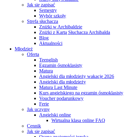
Jak się zapisać
Semestry
Wybór szkoły
Strefa słuchacza
Zniżki w Archibaldzie
Zniżki z Kartą Słuchacza Archibalda
Blog
Aktualności
Młodzież
Oferta
Teenglish
Egzamin ósmoklasisty
Matura
Angielski dla młodzieży wakacje 2026
Angielski dla młodzieży
Matura Last Minute
Kurs angielskiego na egzamin ósmoklasisty
Voucher podarunkowy
Ferie
Jak uczymy
Angielski online
Wirtualna klasa online FAQ
Cennik
Jak się zapisać
Ocena znajomości języka