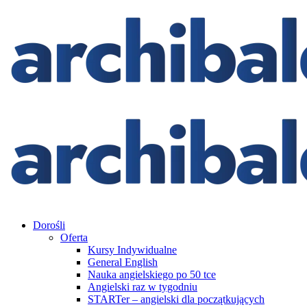
Dorośli
Oferta
Kursy Indywidualne
General English
Nauka angielskiego po 50 tce
Angielski raz w tygodniu
STARTer – angielski dla początkujących