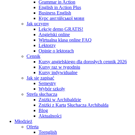
Grammar in Action
English in Action Plus
Business English
Курс англійської мови
Jak uczymy
Lekcje demo GRATIS!
Angielski online
Wirtualna klasa online FAQ
Lektorzy
Opinie o lektorach
Cennik
Kursy angielskiego dla dorosłych cennik 2026
Kursy raz w tygodniu
Kursy indywidualne
Jak się zapisać
Semestry
Wybór szkoły
Strefa słuchacza
Zniżki w Archibaldzie
Zniżki z Kartą Słuchacza Archibalda
Blog
Aktualności
Młodzież
Oferta
Teenglish