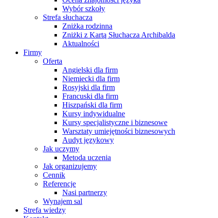
Wybór szkoły
Strefa słuchacza
Zniżka rodzinna
Zniżki z Kartą Słuchacza Archibalda
Aktualności
Firmy
Oferta
Angielski dla firm
Niemiecki dla firm
Rosyjski dla firm
Francuski dla firm
Hiszpański dla firm
Kursy indywidualne
Kursy specjalistyczne i biznesowe
Warsztaty umiejętności biznesowych
Audyt językowy
Jak uczymy
Metoda uczenia
Jak organizujemy
Cennik
Referencje
Nasi partnerzy
Wynajem sal
Strefa wiedzy