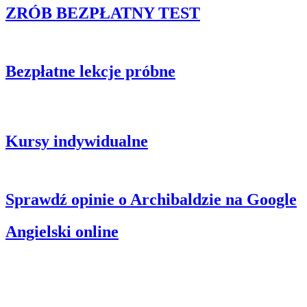
ZRÓB BEZPŁATNY TEST
Kliknij, by sprawdzić swój poziom języka.
Bezpłatne lekcje próbne
Przekonaj się jak dobre są lekcje online w Archibaldzie. Zapytaj o
bezpłatną lekcję próbną.
Kursy indywidualne
Teraz HAPPY HOURS – spersonalizowane kursy dla Ciebie!
Sprawdź opinie o Archibaldzie na Google
Angielski online
✅kursy raz lub dwa razy w tygodniu ✅stacjonarnie lub online ✅
duży wybór godzin ✅ od 263 zł za miesiąc […]