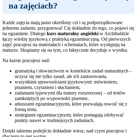
na zajęciach?
Każde zajęcia mają jasno określony cel i są podporządkowane
jednemu zadaniu: przygotować Cię dokładnie do tego, co pojawi się
na egzaminie. Dlatego
kurs maturalny angielski
w Archibaldzie
łączy wiedzę językową z praktyką egzaminacyjną. Od pierwszych
zajęć pracujesz na materiałach i schematach, które występują na
maturze. Skupiamy się na tym, co faktycznie decyduje o wyniku.
Na kursie pracujesz nad:
gramatyką i słownictwem w kontekście zadań maturalnych –
uczysz się nie tylko zasad, ale ich zastosowania,
wszystkimi sprawnościami językowymi: mówieniem,
pisaniem, czytaniem i słuchaniem,
zadaniami typowymi dla matury rozszerzonej – od testów
zamkniętych po wypowiedzi pisemne,
arkuszami egzaminacyjnymi, które pozwalają oswoić się z
formą testu,
strategiami egzaminacyjnymi, które pomagają zdobywać
punkty nawet w trudniejszych zadaniach.
Dzięki takiemu podejściu dokładnie wiesz, nad czym pracujesz i
dlaczego to jest ważne.