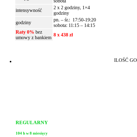
sobota
2 x 2 godziny, 1×4
intensywność
godziny
pn. – śr.: 17:50-19:20
godziny
sobota: 11:15 – 14:15
Raty 0%
bez
8 x 438 zł
umowy z bankiem
ILOŚĆ G
REGULARNY
104 h w 8 miesięcy