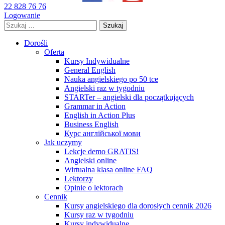
22 828 76 76
Logowanie
Szukaj:
Dorośli
Oferta
Kursy Indywidualne
General English
Nauka angielskiego po 50 tce
Angielski raz w tygodniu
STARTer – angielski dla początkujących
Grammar in Action
English in Action Plus
Business English
Курс англійської мови
Jak uczymy
Lekcje demo GRATIS!
Angielski online
Wirtualna klasa online FAQ
Lektorzy
Opinie o lektorach
Cennik
Kursy angielskiego dla dorosłych cennik 2026
Kursy raz w tygodniu
Kursy indywidualne