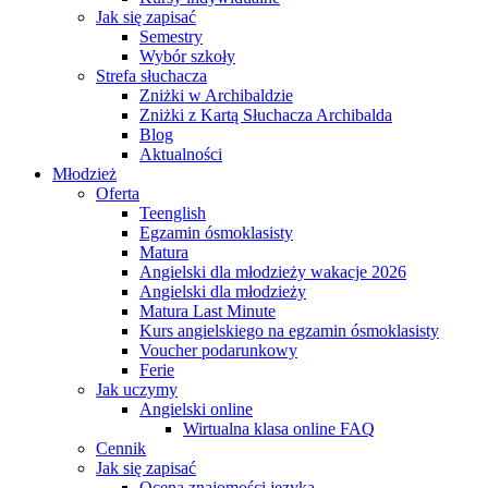
Jak się zapisać
Semestry
Wybór szkoły
Strefa słuchacza
Zniżki w Archibaldzie
Zniżki z Kartą Słuchacza Archibalda
Blog
Aktualności
Młodzież
Oferta
Teenglish
Egzamin ósmoklasisty
Matura
Angielski dla młodzieży wakacje 2026
Angielski dla młodzieży
Matura Last Minute
Kurs angielskiego na egzamin ósmoklasisty
Voucher podarunkowy
Ferie
Jak uczymy
Angielski online
Wirtualna klasa online FAQ
Cennik
Jak się zapisać
Ocena znajomości języka