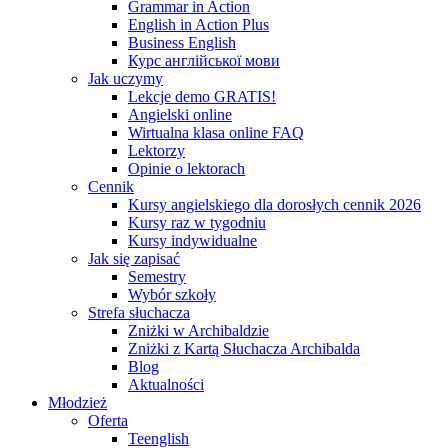
Grammar in Action
English in Action Plus
Business English
Курс англійської мови
Jak uczymy
Lekcje demo GRATIS!
Angielski online
Wirtualna klasa online FAQ
Lektorzy
Opinie o lektorach
Cennik
Kursy angielskiego dla dorosłych cennik 2026
Kursy raz w tygodniu
Kursy indywidualne
Jak się zapisać
Semestry
Wybór szkoły
Strefa słuchacza
Zniżki w Archibaldzie
Zniżki z Kartą Słuchacza Archibalda
Blog
Aktualności
Młodzież
Oferta
Teenglish