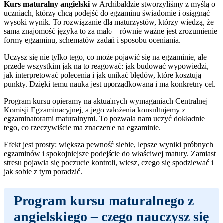
Kurs maturalny angielski
w Archibaldzie stworzyliśmy z myślą o
uczniach, którzy chcą podejść do egzaminu świadomie i osiągnąć
wysoki wynik. To rozwiązanie dla maturzystów, którzy wiedzą, że
sama znajomość języka to za mało – równie ważne jest zrozumienie
formy egzaminu, schematów zadań i sposobu oceniania.
Uczysz się nie tylko tego, co może pojawić się na egzaminie, ale
przede wszystkim jak na to reagować: jak budować wypowiedzi,
jak interpretować polecenia i jak unikać błędów, które kosztują
punkty. Dzięki temu nauka jest uporządkowana i ma konkretny cel.
Program kursu opieramy na aktualnych wymaganiach Centralnej
Komisji Egzaminacyjnej, a jego założenia konsultujemy z
egzaminatorami maturalnymi. To pozwala nam uczyć dokładnie
tego, co rzeczywiście ma znaczenie na egzaminie.
Efekt jest prosty: większa pewność siebie, lepsze wyniki próbnych
egzaminów i spokojniejsze podejście do właściwej matury. Zamiast
stresu pojawia się poczucie kontroli, wiesz, czego się spodziewać i
jak sobie z tym poradzić.
Program
kursu maturalnego z
angielskiego
– czego nauczysz się