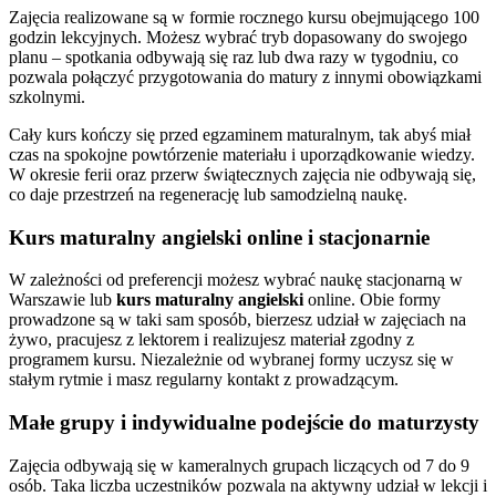
Zajęcia realizowane są w formie rocznego kursu obejmującego 100
godzin lekcyjnych. Możesz wybrać tryb dopasowany do swojego
planu – spotkania odbywają się raz lub dwa razy w tygodniu, co
pozwala połączyć przygotowania do matury z innymi obowiązkami
szkolnymi.
Cały kurs kończy się przed egzaminem maturalnym, tak abyś miał
czas na spokojne powtórzenie materiału i uporządkowanie wiedzy.
W okresie ferii oraz przerw świątecznych zajęcia nie odbywają się,
co daje przestrzeń na regenerację lub samodzielną naukę.
Kurs maturalny angielski
online i stacjonarnie
W zależności od preferencji możesz wybrać naukę stacjonarną w
Warszawie lub
kurs maturalny angielski
online. Obie formy
prowadzone są w taki sam sposób, bierzesz udział w zajęciach na
żywo, pracujesz z lektorem i realizujesz materiał zgodny z
programem kursu. Niezależnie od wybranej formy uczysz się w
stałym rytmie i masz regularny kontakt z prowadzącym.
Małe grupy i indywidualne podejście do maturzysty
Zajęcia odbywają się w kameralnych grupach liczących od 7 do 9
osób. Taka liczba uczestników pozwala na aktywny udział w lekcji i