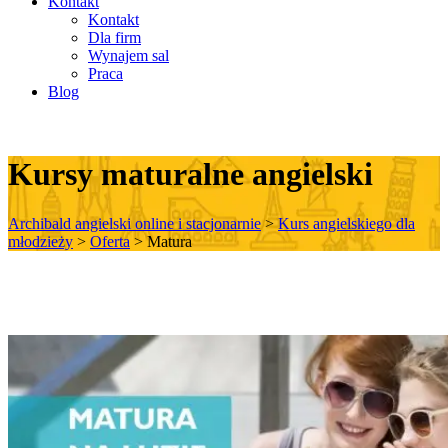
Kontakt
Kontakt
Dla firm
Wynajem sal
Praca
Blog
Kursy maturalne angielski
Archibald angielski online i stacjonarnie
>
Kurs angielskiego dla
młodzieży
>
Oferta
>
Matura