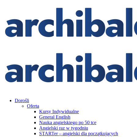
Dorośli
Oferta
Kursy Indywidualne
General English
Nauka angielskiego po 50 tce
Angielski raz w tygodniu
STARTer – angielski dla początkujących