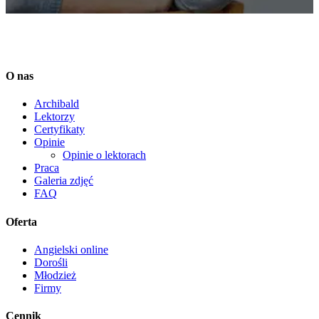
O nas
Archibald
Lektorzy
Certyfikaty
Opinie
Opinie o lektorach
Praca
Galeria zdjęć
FAQ
Oferta
Angielski online
Dorośli
Młodzież
Firmy
Cennik