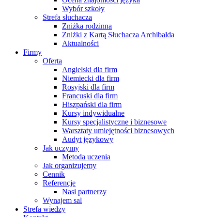
Wybór szkoły
Strefa słuchacza
Zniżka rodzinna
Zniżki z Kartą Słuchacza Archibalda
Aktualności
Firmy
Oferta
Angielski dla firm
Niemiecki dla firm
Rosyjski dla firm
Francuski dla firm
Hiszpański dla firm
Kursy indywidualne
Kursy specjalistyczne i biznesowe
Warsztaty umiejętności biznesowych
Audyt językowy
Jak uczymy
Metoda uczenia
Jak organizujemy
Cennik
Referencje
Nasi partnerzy
Wynajem sal
Strefa wiedzy