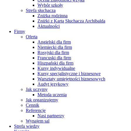
Wybór szkoły
Strefa słuchacza
Zniżka rodzinna
Zniżki z Kartą Słuchacza Archibalda
Aktualności
Firmy
Oferta
Angielski dla firm
Niemiecki dla firm
Rosyjski dla firm
Francuski dla firm
Hiszpański dla firm
Kursy indywidualne
Kursy specjalistyczne i biznesowe
Warsztaty umiejętności biznesowych
Audyt językowy
Jak uczymy
Metoda uczenia
Jak organizujemy
Cennik
Referencje
Nasi partnerzy
Wynajem sal
Strefa wiedzy