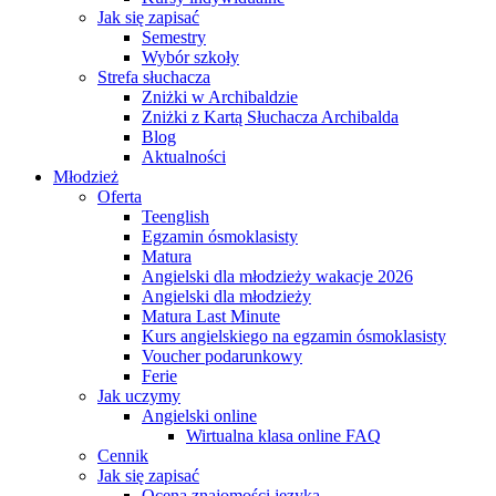
Jak się zapisać
Semestry
Wybór szkoły
Strefa słuchacza
Zniżki w Archibaldzie
Zniżki z Kartą Słuchacza Archibalda
Blog
Aktualności
Młodzież
Oferta
Teenglish
Egzamin ósmoklasisty
Matura
Angielski dla młodzieży wakacje 2026
Angielski dla młodzieży
Matura Last Minute
Kurs angielskiego na egzamin ósmoklasisty
Voucher podarunkowy
Ferie
Jak uczymy
Angielski online
Wirtualna klasa online FAQ
Cennik
Jak się zapisać
Ocena znajomości języka