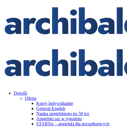
Dorośli
Oferta
Kursy Indywidualne
General English
Nauka angielskiego po 50 tce
Angielski raz w tygodniu
STARTer – angielski dla początkujących