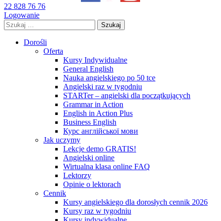
22 828 76 76
Logowanie
Szukaj:
Dorośli
Oferta
Kursy Indywidualne
General English
Nauka angielskiego po 50 tce
Angielski raz w tygodniu
STARTer – angielski dla początkujących
Grammar in Action
English in Action Plus
Business English
Курс англійської мови
Jak uczymy
Lekcje demo GRATIS!
Angielski online
Wirtualna klasa online FAQ
Lektorzy
Opinie o lektorach
Cennik
Kursy angielskiego dla dorosłych cennik 2026
Kursy raz w tygodniu
Kursy indywidualne