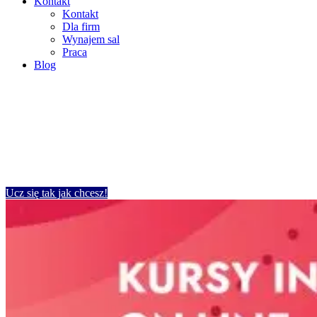
Kontakt
Kontakt
Dla firm
Wynajem sal
Praca
Blog
angielski, niemiecki, francuski,
hiszpański, włoski, polski – zajęcia tylko
z wykwalifikowanym lektorem
Ucz się tak jak chcesz!