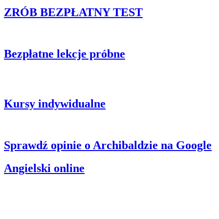
ZRÓB BEZPŁATNY TEST
Kliknij, by sprawdzić swój poziom języka.
Bezpłatne lekcje próbne
Przekonaj się jak dobre są lekcje online w Archibaldzie. Zapytaj o
bezpłatną lekcję próbną.
Kursy indywidualne
Teraz HAPPY HOURS – spersonalizowane kursy dla Ciebie!
Sprawdź opinie o Archibaldzie na Google
Angielski online
✅kursy raz lub dwa razy w tygodniu ✅stacjonarnie lub online ✅
duży wybór godzin ✅ od 263 zł za miesiąc […]