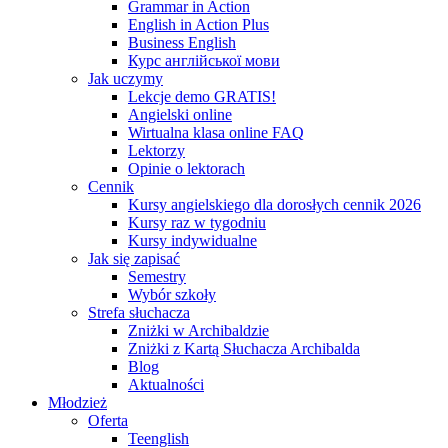
Grammar in Action
English in Action Plus
Business English
Курс англійської мови
Jak uczymy
Lekcje demo GRATIS!
Angielski online
Wirtualna klasa online FAQ
Lektorzy
Opinie o lektorach
Cennik
Kursy angielskiego dla dorosłych cennik 2026
Kursy raz w tygodniu
Kursy indywidualne
Jak się zapisać
Semestry
Wybór szkoły
Strefa słuchacza
Zniżki w Archibaldzie
Zniżki z Kartą Słuchacza Archibalda
Blog
Aktualności
Młodzież
Oferta
Teenglish