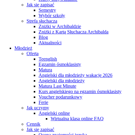
Jak się zapisać
Semestry
Wybór szkoły
Strefa słuchacza
Zniżki w Archibaldzie
Zniżki z Kartą Słuchacza Archibalda
Blog
Aktualności
Młodzież
Oferta
Teenglish
Egzamin ósmoklasisty
Matura
Angielski dla młodzieży wakacje 2026
Angielski dla młodzieży
Matura Last Minute
Kurs angielskiego na egzamin ósmoklasisty
Voucher podarunkowy
Ferie
Jak uczymy
Angielski online
Wirtualna klasa online FAQ
Cennik
Jak się zapisać
Ocena znajomości języka