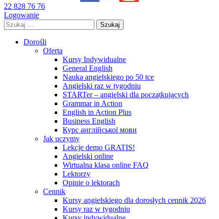
22 828 76 76
Logowanie
Szukaj:
Dorośli
Oferta
Kursy Indywidualne
General English
Nauka angielskiego po 50 tce
Angielski raz w tygodniu
STARTer – angielski dla początkujących
Grammar in Action
English in Action Plus
Business English
Курс англійської мови
Jak uczymy
Lekcje demo GRATIS!
Angielski online
Wirtualna klasa online FAQ
Lektorzy
Opinie o lektorach
Cennik
Kursy angielskiego dla dorosłych cennik 2026
Kursy raz w tygodniu
Kursy indywidualne