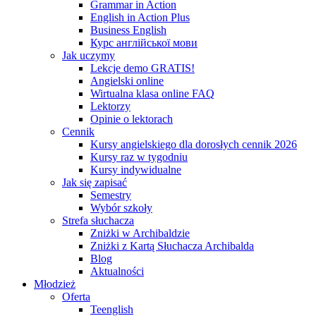
Grammar in Action
English in Action Plus
Business English
Курс англійської мови
Jak uczymy
Lekcje demo GRATIS!
Angielski online
Wirtualna klasa online FAQ
Lektorzy
Opinie o lektorach
Cennik
Kursy angielskiego dla dorosłych cennik 2026
Kursy raz w tygodniu
Kursy indywidualne
Jak się zapisać
Semestry
Wybór szkoły
Strefa słuchacza
Zniżki w Archibaldzie
Zniżki z Kartą Słuchacza Archibalda
Blog
Aktualności
Młodzież
Oferta
Teenglish