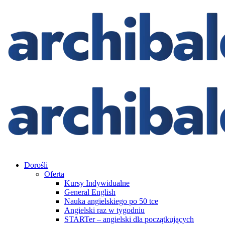
Dorośli
Oferta
Kursy Indywidualne
General English
Nauka angielskiego po 50 tce
Angielski raz w tygodniu
STARTer – angielski dla początkujących