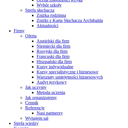
Wybór szkoły
Strefa słuchacza
Zniżka rodzinna
Zniżki z Kartą Słuchacza Archibalda
Aktualności
Firmy
Oferta
Angielski dla firm
Niemiecki dla firm
Rosyjski dla firm
Francuski dla firm
Hiszpański dla firm
Kursy indywidualne
Kursy specjalistyczne i biznesowe
Warsztaty umiejętności biznesowych
Audyt językowy
Jak uczymy
Metoda uczenia
Jak organizujemy
Cennik
Referencje
Nasi partnerzy
Wynajem sal
Strefa wiedzy