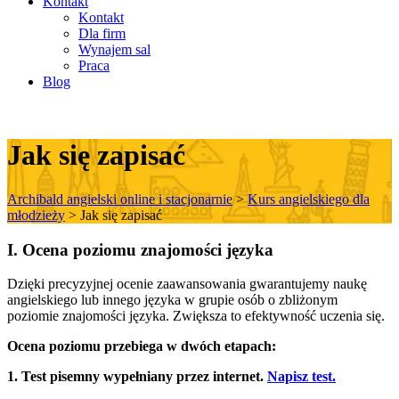
Kontakt
Kontakt
Dla firm
Wynajem sal
Praca
Blog
Jak się zapisać
Archibald angielski online i stacjonarnie
>
Kurs angielskiego dla
młodzieży
>
Jak się zapisać
I. Ocena poziomu znajomości języka
Dzięki precyzyjnej ocenie zaawansowania gwarantujemy naukę
angielskiego lub innego języka w grupie osób o zbliżonym
poziomie znajomości języka. Zwiększa to efektywność uczenia się.
Ocena poziomu przebiega w dwóch etapach:
1. Test pisemny wypełniany przez internet.
Napisz test.