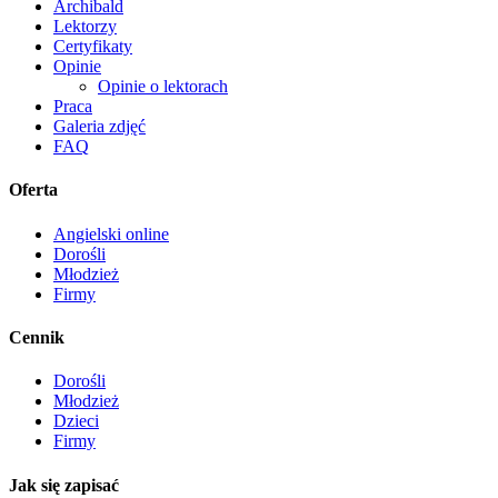
Archibald
Lektorzy
Certyfikaty
Opinie
Opinie o lektorach
Praca
Galeria zdjęć
FAQ
Oferta
Angielski online
Dorośli
Młodzież
Firmy
Cennik
Dorośli
Młodzież
Dzieci
Firmy
Jak się zapisać