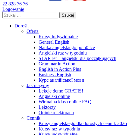
22 828 76 76
Logowanie
Szukaj:
Dorośli
Oferta
Kursy Indywidualne
General English
Nauka angielskiego po 50 tce
Angielski raz w tygodniu
STARTer – angielski dla początkujących
Grammar in Action
English in Action Plus
Business English
Курс англійської мови
Jak uczymy
Lekcje demo GRATIS!
Angielski online
Wirtualna klasa online FAQ
Lektorzy
Opinie o lektorach
Cennik
Kursy angielskiego dla dorosłych cennik 2026
Kursy raz w tygodniu
Kursy indywidualne