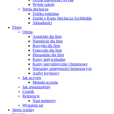
Wybór szkoły
Strefa słuchacza
Zniżka rodzinna
Zniżki z Kartą Słuchacza Archibalda
Aktualności
Firmy
Oferta
Angielski dla firm
Niemiecki dla firm
Rosyjski dla firm
Francuski dla firm
Hiszpański dla firm
Kursy indywidualne
Kursy specjalistyczne i biznesowe
Warsztaty umiejętności biznesowych
Audyt językowy
Jak uczymy
Metoda uczenia
Jak organizujemy
Cennik
Referencje
Nasi partnerzy
Wynajem sal
Strefa wiedzy