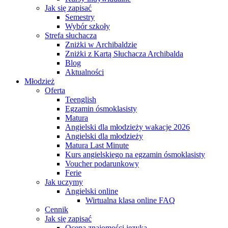
Jak się zapisać
Semestry
Wybór szkoły
Strefa słuchacza
Zniżki w Archibaldzie
Zniżki z Kartą Słuchacza Archibalda
Blog
Aktualności
Młodzież
Oferta
Teenglish
Egzamin ósmoklasisty
Matura
Angielski dla młodzieży wakacje 2026
Angielski dla młodzieży
Matura Last Minute
Kurs angielskiego na egzamin ósmoklasisty
Voucher podarunkowy
Ferie
Jak uczymy
Angielski online
Wirtualna klasa online FAQ
Cennik
Jak się zapisać
Ocena znajomości języka