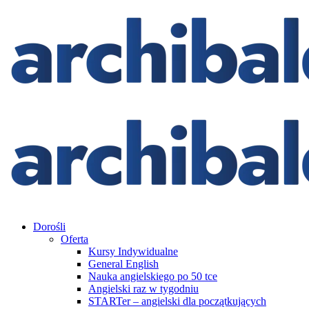
Dorośli
Oferta
Kursy Indywidualne
General English
Nauka angielskiego po 50 tce
Angielski raz w tygodniu
STARTer – angielski dla początkujących