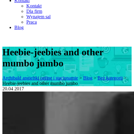
Kontakt
Kontakt
Dla firm
Wynajem sal
Praca
Blog
Heebie-jeebies and other
mumbo jumbo
Archibald angielski online i stacjonarnie
>
Blog
>
Bez kategorii
>
Heebie-jeebies and other mumbo jumbo
20.04
2017