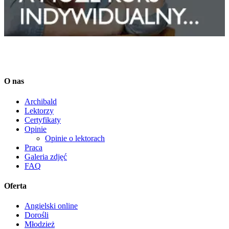
O nas
Archibald
Lektorzy
Certyfikaty
Opinie
Opinie o lektorach
Praca
Galeria zdjęć
FAQ
Oferta
Angielski online
Dorośli
Młodzież