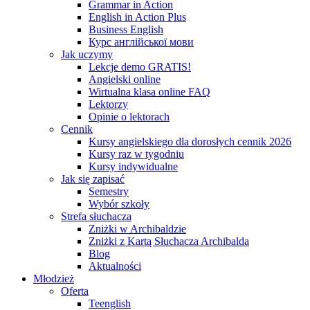
Grammar in Action
English in Action Plus
Business English
Курс англійської мови
Jak uczymy
Lekcje demo GRATIS!
Angielski online
Wirtualna klasa online FAQ
Lektorzy
Opinie o lektorach
Cennik
Kursy angielskiego dla dorosłych cennik 2026
Kursy raz w tygodniu
Kursy indywidualne
Jak się zapisać
Semestry
Wybór szkoły
Strefa słuchacza
Zniżki w Archibaldzie
Zniżki z Kartą Słuchacza Archibalda
Blog
Aktualności
Młodzież
Oferta
Teenglish