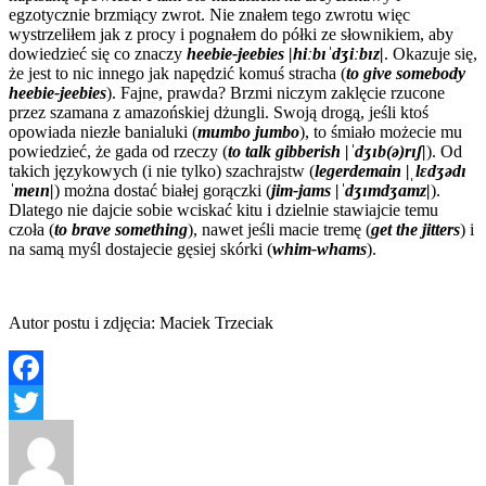
egzotycznie brzmiący zwrot. Nie znałem tego zwrotu więc
wystrzeliłem jak z procy i pognałem do półki ze słownikiem, aby
dowiedzieć się co znaczy
heebie-jeebies
|hiːbɪˈdʒiːbɪz|
. Okazuje się,
że jest to nic innego jak napędzić komuś stracha (
to give somebody
heebie-jeebies
). Fajne, prawda? Brzmi niczym zaklęcie rzucone
przez szamana z amazońskiej dżungli. Swoją drogą, jeśli ktoś
opowiada niezłe banialuki (
mumbo jumbo
), to śmiało możecie mu
powiedzieć, że gada od rzeczy (
to talk gibberish
|ˈdʒɪb(ə)rɪʃ|
). Od
takich językowych (i nie tylko) szachrajstw (
legerdemain |ˌlɛdʒədɪ
ˈmeɪn|
) można dostać białej gorączki (
jim-jams |ˈdʒɪmdʒamz|
).
Dlatego nie dajcie sobie wciskać kitu i dzielnie stawiajcie temu
czoła (
to brave something
), nawet jeśli macie tremę (
get the jitters
) i
na samą myśl dostajecie gęsiej skórki (
whim-whams
).
Autor postu i zdjęcia: Maciek Trzeciak
Facebook
Twitter