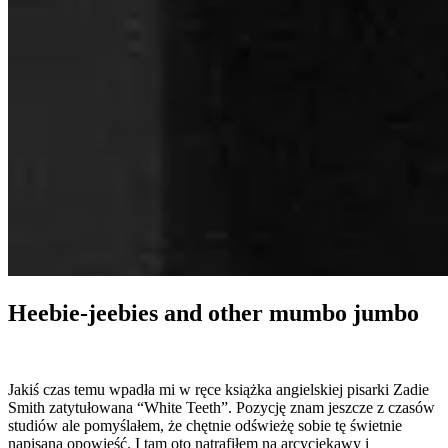
Heebie-jeebies and other mumbo jumbo
Jakiś czas temu wpadła mi w ręce książka angielskiej pisarki Zadie
Smith zatytułowana “White Teeth”. Pozycję znam jeszcze z czasów
studiów ale pomyślałem, że chętnie odświeżę sobie tę świetnie
napisaną opowieść. I tam oto natrafiłem na arcyciekawy i