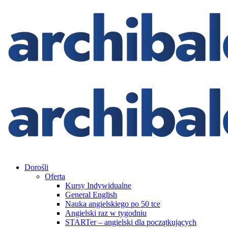
Dorośli
Oferta
Kursy Indywidualne
General English
Nauka angielskiego po 50 tce
Angielski raz w tygodniu
STARTer – angielski dla początkujących