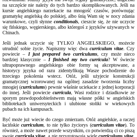
na szczęście nie należy do tych bardzo skomplikowanych. Jeśli na
kursie angielskiego narzekacie na mnogość czasów, porównując
gramatykę angielską do polskiej, albo śnią Wam się w nocy zdania
warunkowe, czyli słynne
conditionals
, cieszcie się, że nie uczycie
się fińskiego, węgierskiego, albo któregoś z języków używanych w
Chinach.
Jeśli jednak uczycie się TYLKO ANGIELSKIEGO, możecie
utrudnić sobie życie. Napiszmy więc dwa
curriculum vitae
. Czy
powiecie –
I just prepared two curriculums
, czy może nieco
bardziej klasycznie –
I finished my two curricula
? W świecie
ultrapoprawnego angielskiego obie formy są akceptowane, a
historycy języka od razu zidentyfikują Wasze pochodzenie do
trzeciego pokolenia wstecz. Otóż, jeśli użyjecie konstrukcji
gramatycznej wzorowanej na ogólnej zasadzie tworzenia liczby
mnogiej (
curriculums
) pewnie właśnie uciekacie z jednej korporacji
do innej. Jeśli powiecie
curricula
, Wasi rodzice i dziadkowie ze
sporym prawdopodobieństwem mają własne półki w angielskich
bibliotekach uniwersyteckich i ulubione stoliki w wiekowych
pubach na ich kampusach.
Być może już wiecie do czego zmierzam. Otóż angielskie, a raczej
łacińskie
curriculum
, to nie tylko życiorys (
curriculum vitae
). To
również, a może nawet przede wszystkim, co potwierdzą ci co piszą
swoje
curricula vitae
, a nie przygotowują wiele
curriculums vitae
,