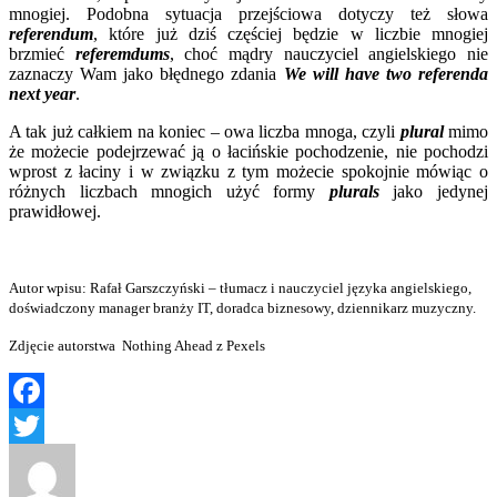
mnogiej. Podobna sytuacja przejściowa dotyczy też słowa
referendum
, które już dziś częściej będzie w liczbie mnogiej
brzmieć
referemdums
, choć mądry nauczyciel angielskiego nie
zaznaczy Wam jako błędnego zdania
We will have two referenda
next year
.
A tak już całkiem na koniec – owa liczba mnoga, czyli
plural
mimo
że możecie podejrzewać ją o łacińskie pochodzenie, nie pochodzi
wprost z łaciny i w związku z tym możecie spokojnie mówiąc o
różnych liczbach mnogich użyć formy
plurals
jako jedynej
prawidłowej.
Autor wpisu: Rafał Garszczyński – tłumacz i nauczyciel języka angielskiego,
doświadczony manager branży IT, doradca biznesowy, dziennikarz muzyczny.
Zdjęcie autorstwa Nothing Ahead z Pexels
Facebook
Twitter