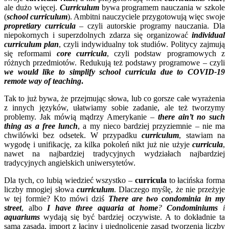
ale dużo więcej.
Curriculum
bywa programem nauczania w szkole
(
school curriculum
). Ambitni nauczyciele przygotowują więc swoje
propretiary curricula
– czyli autorskie programy nauczania
. Dla
niepokornych i superzdolnych zdarza się organizować
individual
curriculum plan
, czyli indywidualny tok studiów. Politycy zajmują
się reformami
core curricula
, czyli podstaw programowych z
różnych przedmiotów. Redukują też podstawy programowe – czyli
we would like to simplify school curricula due to COVID-19
remote way of teaching
.
Tak to już bywa, że przejmując słowa, lub co gorsze całe wyrażenia
z innych języków, ułatwiamy sobie zadanie, ale też tworzymy
problemy. Jak mówią mądrzy Amerykanie –
there ain’t no such
thing as a free lunch
, a my nieco bardziej przyziemnie – nie ma
chwilówki bez odsetek. W przypadku
curriculum
, stawiam na
wygodę i unifikację, za kilka pokoleń nikt już nie użyje
curricula
,
nawet na najbardziej tradycyjnych wydziałach najbardziej
tradycyjnych angielskich uniwersytetów.
Dla tych, co lubią wiedzieć wszystko –
curricula
to łacińska forma
liczby mnogiej słowa
curriculum
. Dlaczego myślę, że nie przeżyje
w tej formie? Kto mówi dziś
There are two condominia in my
street
, albo
I have three aquaria at home
?
Condominiums
i
aquariums
wydają się być bardziej oczywiste. A to dokładnie ta
sama zasada, import z łaciny i ujednolicenie zasad tworzenia liczby