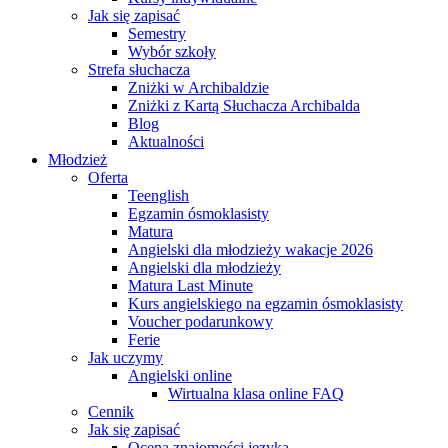
Jak się zapisać
Semestry
Wybór szkoły
Strefa słuchacza
Zniżki w Archibaldzie
Zniżki z Kartą Słuchacza Archibalda
Blog
Aktualności
Młodzież
Oferta
Teenglish
Egzamin ósmoklasisty
Matura
Angielski dla młodzieży wakacje 2026
Angielski dla młodzieży
Matura Last Minute
Kurs angielskiego na egzamin ósmoklasisty
Voucher podarunkowy
Ferie
Jak uczymy
Angielski online
Wirtualna klasa online FAQ
Cennik
Jak się zapisać
Ocena znajomości języka