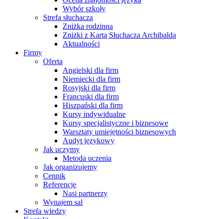
Wybór szkoły
Strefa słuchacza
Zniżka rodzinna
Zniżki z Kartą Słuchacza Archibalda
Aktualności
Firmy
Oferta
Angielski dla firm
Niemiecki dla firm
Rosyjski dla firm
Francuski dla firm
Hiszpański dla firm
Kursy indywidualne
Kursy specjalistyczne i biznesowe
Warsztaty umiejętności biznesowych
Audyt językowy
Jak uczymy
Metoda uczenia
Jak organizujemy
Cennik
Referencje
Nasi partnerzy
Wynajem sal
Strefa wiedzy