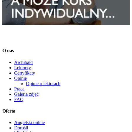
O nas
Archibald
Lektorzy
Certyfikaty
Opinie
Opinie o lektorach
Praca
Galeria zdjęć
FAQ
Oferta
Angielski online
Dorośli