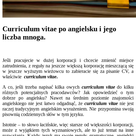
Curriculum vitae po angielsku i jego
liczba mnoga.
Jeśli pracujecie w dużej korporacji i chcecie zmienić miejsce
zatrudnienia, z reguły na jeszcze większą korporację mieszczącą się
w jeszcze wyższym wieżowcu to zabieracie się za pisanie CV, a
właściwie
curriculum vitae
.
A co, jeśli trzeba napisać kilka owych
curriculum vitae
do kilku
różnych potencjalnych pracodawców? Jak opowiedzieć o tym
dobrze po angielsku? Nawet na średnim poziomie znajomości
angielskiego nie jest łatwo odgadnąć, że
curriculum vitae
nie jest
raczej tradycyjnym angielskim wyrażeniem. Nie przypomina swoją
pisownią codziennych słów w tym języku.
Istotnie – to słowo łacińskie, więc starsze od większości korporacji,
może z wyjątkiem tych wyznaniowych, ale to już temat na inne
rozważania. Każdy język ma swoje reguły gramatyczne, angielski