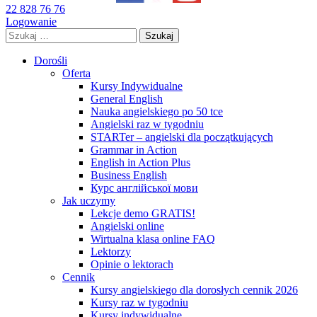
22 828 76 76
Logowanie
Szukaj:
Dorośli
Oferta
Kursy Indywidualne
General English
Nauka angielskiego po 50 tce
Angielski raz w tygodniu
STARTer – angielski dla początkujących
Grammar in Action
English in Action Plus
Business English
Курс англійської мови
Jak uczymy
Lekcje demo GRATIS!
Angielski online
Wirtualna klasa online FAQ
Lektorzy
Opinie o lektorach
Cennik
Kursy angielskiego dla dorosłych cennik 2026
Kursy raz w tygodniu
Kursy indywidualne