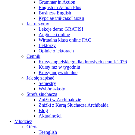
Grammar in Action
English in Action Plus
Business English
Курс англійської мови
Jak uczymy
Lekcje demo GRATIS!
Angielski online
Wirtualna klasa online FAQ
Lektorzy
Opinie o lektorach
Cennik
Kursy angielskiego dla dorosłych cennik 2026
Kursy raz w tygodniu
Kursy indywidualne
Jak się zapisać
Semestry
Wybór szkoły
Strefa słuchacza
Zniżki w Archibaldzie
Zniżki z Kartą Słuchacza Archibalda
Blog
Aktualności
Młodzież
Oferta
Teenglish