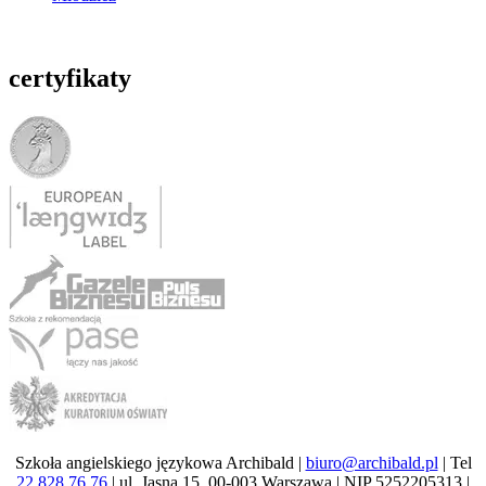
certyfikaty
Szkoła angielskiego językowa Archibald |
biuro@archibald.pl
| Tel
22 828 76 76
| ul. Jasna 15, 00-003 Warszawa | NIP 5252205313 |