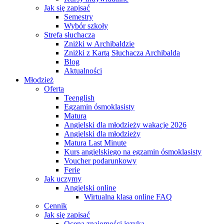
Jak się zapisać
Semestry
Wybór szkoły
Strefa słuchacza
Zniżki w Archibaldzie
Zniżki z Kartą Słuchacza Archibalda
Blog
Aktualności
Młodzież
Oferta
Teenglish
Egzamin ósmoklasisty
Matura
Angielski dla młodzieży wakacje 2026
Angielski dla młodzieży
Matura Last Minute
Kurs angielskiego na egzamin ósmoklasisty
Voucher podarunkowy
Ferie
Jak uczymy
Angielski online
Wirtualna klasa online FAQ
Cennik
Jak się zapisać
Ocena znajomości języka