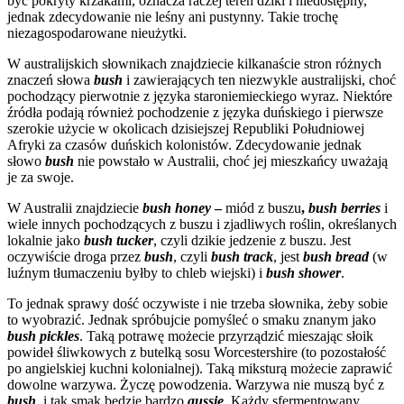
być pokryty krzakami, oznacza raczej teren dziki i niedostępny,
jednak zdecydowanie nie leśny ani pustynny. Takie trochę
niezagospodarowane nieużytki.
W australijskich słownikach znajdziecie kilkanaście stron różnych
znaczeń słowa
bush
i zawierających ten niezwykle australijski, choć
pochodzący pierwotnie z języka staroniemieckiego wyraz. Niektóre
źródła podają również pochodzenie z języka duńskiego i pierwsze
szerokie użycie w okolicach dzisiejszej Republiki Południowej
Afryki za czasów duńskich kolonistów. Zdecydowanie jednak
słowo
bush
nie powstało w Australii, choć jej mieszkańcy uważają
je za swoje.
W Australii znajdziecie
bush honey
–
miód z buszu
,
bush berries
i
wiele innych pochodzących z buszu i zjadliwych roślin, określanych
lokalnie jako
bush tucker
, czyli dzikie jedzenie z buszu. Jest
oczywiście droga przez
bush
, czyli
bush track
, jest
bush bread
(w
luźnym tłumaczeniu byłby to chleb wiejski) i
bush shower
.
To jednak sprawy dość oczywiste i nie trzeba słownika, żeby sobie
to wyobrazić. Jednak spróbujcie pomyśleć o smaku znanym jako
bush pickles
. Taką potrawę możecie przyrządzić mieszając słoik
powideł śliwkowych z butelką sosu Worcestershire (to pozostałość
po angielskiej kuchni kolonialnej). Taką miksturą możecie zaprawić
dowolne warzywa. Życzę powodzenia. Warzywa nie muszą być z
bush
, i tak smak będzie bardzo
aussie
. Każdy sfermentowany