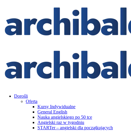
Dorośli
Oferta
Kursy Indywidualne
General English
Nauka angielskiego po 50 tce
Angielski raz w tygodniu
STARTer – angielski dla początkujących