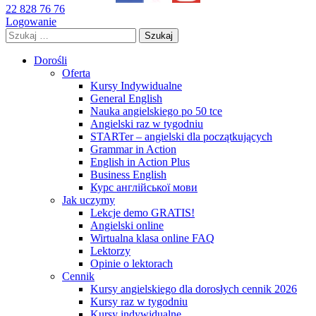
22 828 76 76
Logowanie
Szukaj:
Dorośli
Oferta
Kursy Indywidualne
General English
Nauka angielskiego po 50 tce
Angielski raz w tygodniu
STARTer – angielski dla początkujących
Grammar in Action
English in Action Plus
Business English
Курс англійської мови
Jak uczymy
Lekcje demo GRATIS!
Angielski online
Wirtualna klasa online FAQ
Lektorzy
Opinie o lektorach
Cennik
Kursy angielskiego dla dorosłych cennik 2026
Kursy raz w tygodniu
Kursy indywidualne