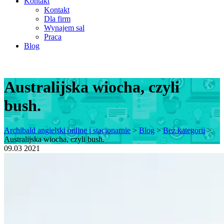
Kontakt
Kontakt
Dla firm
Wynajem sal
Praca
Blog
Australijska wiocha, czyli
bush.
Archibald angielski online i stacjonarnie
>
Blog
>
Bez kategorii
>
Australijska wiocha, czyli bush.
09.03
2021