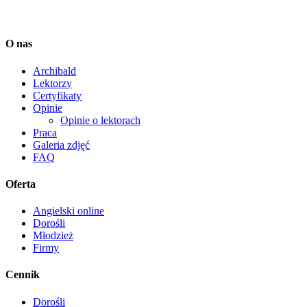
O nas
Archibald
Lektorzy
Certyfikaty
Opinie
Opinie o lektorach
Praca
Galeria zdjęć
FAQ
Oferta
Angielski online
Dorośli
Młodzież
Firmy
Cennik
Dorośli