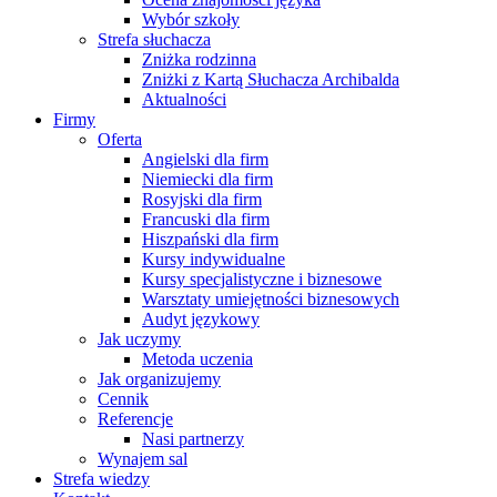
Wybór szkoły
Strefa słuchacza
Zniżka rodzinna
Zniżki z Kartą Słuchacza Archibalda
Aktualności
Firmy
Oferta
Angielski dla firm
Niemiecki dla firm
Rosyjski dla firm
Francuski dla firm
Hiszpański dla firm
Kursy indywidualne
Kursy specjalistyczne i biznesowe
Warsztaty umiejętności biznesowych
Audyt językowy
Jak uczymy
Metoda uczenia
Jak organizujemy
Cennik
Referencje
Nasi partnerzy
Wynajem sal
Strefa wiedzy