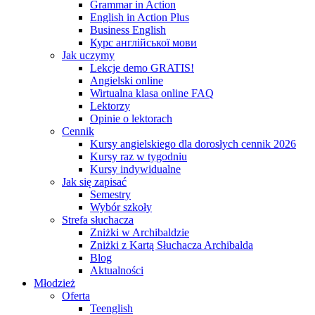
Grammar in Action
English in Action Plus
Business English
Курс англійської мови
Jak uczymy
Lekcje demo GRATIS!
Angielski online
Wirtualna klasa online FAQ
Lektorzy
Opinie o lektorach
Cennik
Kursy angielskiego dla dorosłych cennik 2026
Kursy raz w tygodniu
Kursy indywidualne
Jak się zapisać
Semestry
Wybór szkoły
Strefa słuchacza
Zniżki w Archibaldzie
Zniżki z Kartą Słuchacza Archibalda
Blog
Aktualności
Młodzież
Oferta
Teenglish