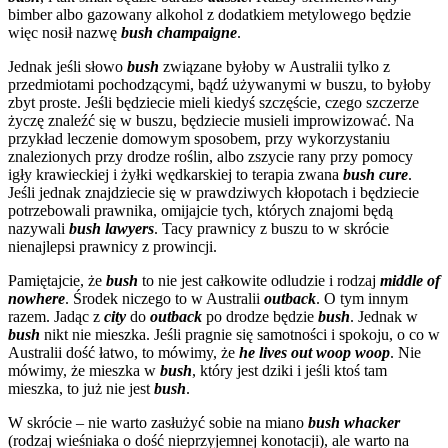
bimber albo gazowany alkohol z dodatkiem metylowego będzie
więc nosił nazwę
bush champaigne
.
Jednak jeśli słowo
bush
związane byłoby w Australii tylko z
przedmiotami pochodzącymi, bądź używanymi w buszu, to byłoby
zbyt proste. Jeśli będziecie mieli kiedyś szczęście, czego szczerze
życzę znaleźć się w buszu, będziecie musieli improwizować. Na
przykład leczenie domowym sposobem, przy wykorzystaniu
znalezionych przy drodze roślin, albo zszycie rany przy pomocy
igły krawieckiej i żyłki wędkarskiej to terapia zwana
bush cure
.
Jeśli jednak znajdziecie się w prawdziwych kłopotach i będziecie
potrzebowali prawnika, omijajcie tych, których znajomi będą
nazywali
bush lawyers
. Tacy prawnicy z buszu to w skrócie
nienajlepsi prawnicy z prowincji.
Pamiętajcie, że
bush
to nie jest całkowite odludzie i rodzaj
middle of
nowhere
. Środek niczego to w Australii
outback
. O tym innym
razem. Jadąc z
city
do
outback
po drodze będzie
bush
. Jednak w
bush
nikt nie mieszka. Jeśli pragnie się samotności i spokoju, o co w
Australii dość łatwo, to mówimy, że
he lives out woop woop
. Nie
mówimy, że mieszka w
bush
, który jest dziki i jeśli ktoś tam
mieszka, to już nie jest
bush
.
W skrócie – nie warto zasłużyć sobie na miano
bush whacker
(rodzaj wieśniaka o dość nieprzyjemnej konotacji), ale warto na