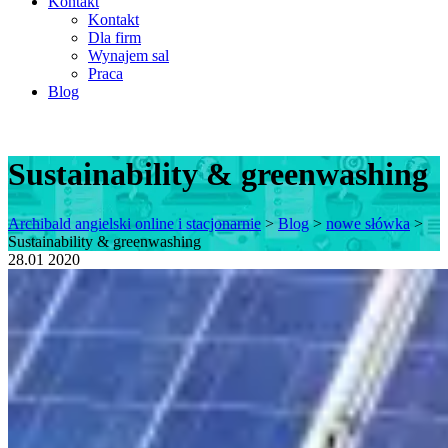
Kontakt
Kontakt
Dla firm
Wynajem sal
Praca
Blog
Sustainability & greenwashing
Archibald angielski online i stacjonarnie
>
Blog
>
nowe słówka
>
Sustainability & greenwashing
28.01
2020