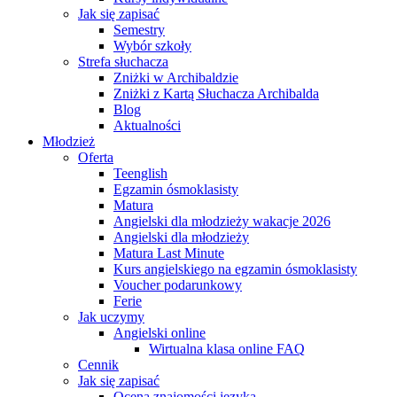
Jak się zapisać
Semestry
Wybór szkoły
Strefa słuchacza
Zniżki w Archibaldzie
Zniżki z Kartą Słuchacza Archibalda
Blog
Aktualności
Młodzież
Oferta
Teenglish
Egzamin ósmoklasisty
Matura
Angielski dla młodzieży wakacje 2026
Angielski dla młodzieży
Matura Last Minute
Kurs angielskiego na egzamin ósmoklasisty
Voucher podarunkowy
Ferie
Jak uczymy
Angielski online
Wirtualna klasa online FAQ
Cennik
Jak się zapisać
Ocena znajomości języka