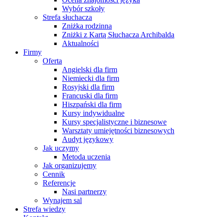
Wybór szkoły
Strefa słuchacza
Zniżka rodzinna
Zniżki z Kartą Słuchacza Archibalda
Aktualności
Firmy
Oferta
Angielski dla firm
Niemiecki dla firm
Rosyjski dla firm
Francuski dla firm
Hiszpański dla firm
Kursy indywidualne
Kursy specjalistyczne i biznesowe
Warsztaty umiejętności biznesowych
Audyt językowy
Jak uczymy
Metoda uczenia
Jak organizujemy
Cennik
Referencje
Nasi partnerzy
Wynajem sal
Strefa wiedzy