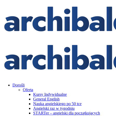
Dorośli
Oferta
Kursy Indywidualne
General English
Nauka angielskiego po 50 tce
Angielski raz w tygodniu
STARTer – angielski dla początkujących