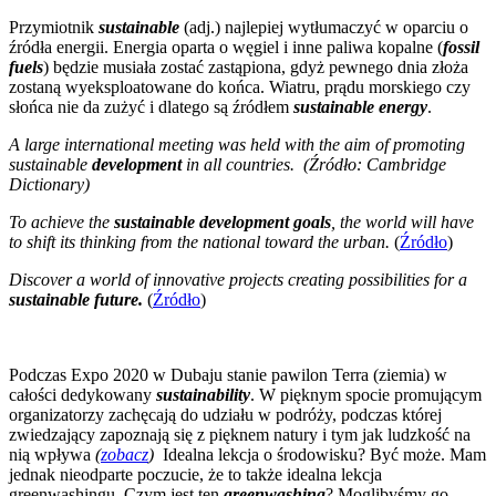
Przymiotnik
sustainable
(adj.) najlepiej wytłumaczyć w oparciu o
źródła energii. Energia oparta o węgiel i inne paliwa kopalne (
fossil
fuels
) będzie musiała zostać zastąpiona, gdyż pewnego dnia złoża
zostaną wyeksploatowane do końca. Wiatru, prądu morskiego czy
słońca nie da zużyć i dlatego są źródłem
sustainable energy
.
A
large
international
meeting
was
held
with the
aim
of
promoting
sustainable
development
in all
countries
.
(Źródło: Cambridge
Dictionary)
To achieve the
sustainable development goals
, the world will have
to shift its thinking from the national toward the urban.
(
Źródło
)
Discover a world of innovative projects creating possibilities for a
sustainable future.
(
Źródło
)
Podczas Expo 2020 w Dubaju stanie pawilon Terra (ziemia) w
całości dedykowany
sustainability
. W pięknym spocie promującym
organizatorzy zachęcają do udziału w podróży, podczas której
zwiedzający zapoznają się z pięknem natury i tym jak ludzkość na
nią wpływa
(
zobacz
)
Idealna lekcja o środowisku? Być może. Mam
jednak nieodparte poczucie, że to także idealna lekcja
greenwashingu. Czym jest ten
greenwashing
? Moglibyśmy go