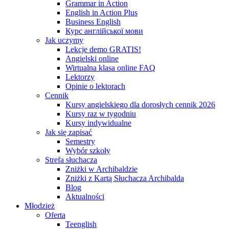
Grammar in Action
English in Action Plus
Business English
Курс англійської мови
Jak uczymy
Lekcje demo GRATIS!
Angielski online
Wirtualna klasa online FAQ
Lektorzy
Opinie o lektorach
Cennik
Kursy angielskiego dla dorosłych cennik 2026
Kursy raz w tygodniu
Kursy indywidualne
Jak się zapisać
Semestry
Wybór szkoły
Strefa słuchacza
Zniżki w Archibaldzie
Zniżki z Kartą Słuchacza Archibalda
Blog
Aktualności
Młodzież
Oferta
Teenglish