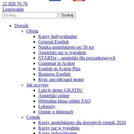
22 828 76 76
Logowanie
Szukaj:
Dorośli
Oferta
Kursy Indywidualne
General English
Nauka angielskiego po 50 tce
Angielski raz w tygodniu
STARTer – angielski dla początkujących
Grammar in Action
English in Action Plus
Business English
Курс англійської мови
Jak uczymy
Lekcje demo GRATIS!
Angielski online
Wirtualna klasa online FAQ
Lektorzy
Opinie o lektorach
Cennik
Kursy angielskiego dla dorosłych cennik 2026
Kursy raz w tygodniu
Kursy indywidualne