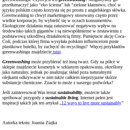
przetłumaczyć jako “eko ściema” lub “zielone kłamstwo, choć w
języku polskim często korzysta się po prostu z angielskiego słówka.
Greenwashing to chwyt marketingowy stosowany często przez
wielkie korporacje, by wybielić się w oczach konsumentów.
Ekologiczne działania mają zatuszować negatywny wpływ na
środowisko takich gigantów i są niewspółmierne w zestawieniu z
podstawową szkodliwą działalnością firmy. Pamiętacie akcję Coca-
Coli, podczas której firma wysyłała polskim influencerom puste
plastikowe butelki, by zachęcić do recyclingu? Więcej przykładów
greenwashingu znajdziecie
tutaj
.
Greenwashing
może przybierać też inną twarz. Gdy na półce w
sklepie znajdziecie kosmetyk w szklanym opakowaniu, określony
jako naturalny, jednak po analizując skład poza naturalnymi
olejkami odkrywacie w nim także całkiem nieprzyjazne skórze
substancje chemiczne. Znacie to może z naszego podwórka?
Jeśli zainteresował Was temat
sustainability
, możecie także
spróbować przygody z
sustainable livin
g
. Internet pełen jest
inspiracji takich jak ten artykuł
„
12 ways to live more sustainably
”
Autorka tekstu: Joanna Ziajka