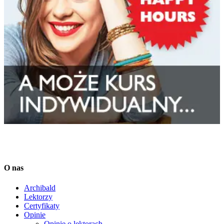
O nas
Archibald
Lektorzy
Certyfikaty
Opinie
Opinie o lektorach