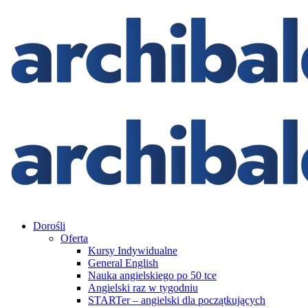
Dorośli
Oferta
Kursy Indywidualne
General English
Nauka angielskiego po 50 tce
Angielski raz w tygodniu
STARTer – angielski dla początkujących