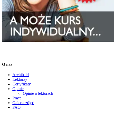
O nas
Archibald
Lektorzy
Certyfikaty
Opinie
Opinie o lektorach
Praca
Galeria zdjęć
FAQ