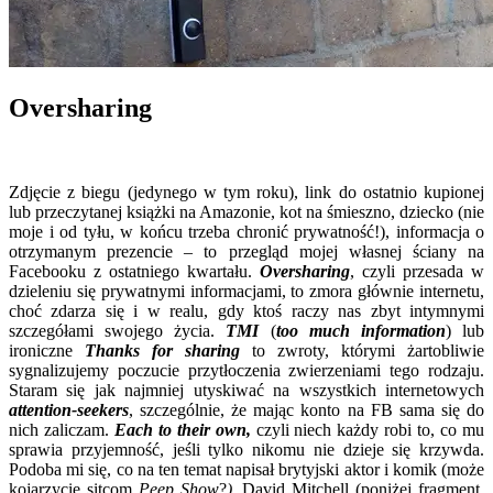
Oversharing
Zdjęcie z biegu (jedynego w tym roku), link do ostatnio kupionej
lub przeczytanej książki na Amazonie, kot na śmieszno, dziecko (nie
moje i od tyłu, w końcu trzeba chronić prywatność!), informacja o
otrzymanym prezencie – to przegląd mojej własnej ściany na
Facebooku z ostatniego kwartału.
Oversharing
, czyli przesada w
dzieleniu się prywatnymi informacjami, to zmora głównie internetu,
choć zdarza się i w realu, gdy ktoś raczy nas zbyt intymnymi
szczegółami swojego życia.
TMI
(
too much information
) lub
ironiczne
Thanks for sharing
to zwroty, którymi żartobliwie
sygnalizujemy poczucie przytłoczenia zwierzeniami tego rodzaju.
Staram się jak najmniej utyskiwać na wszystkich internetowych
attention-seekers
, szczególnie, że mając konto na FB sama się do
nich zaliczam.
Each to their own,
czyli niech każdy robi to, co mu
sprawia przyjemność, jeśli tylko nikomu nie dzieje się krzywda.
Podoba mi się, co na ten temat napisał brytyjski aktor i komik (może
kojarzycie sitcom
Peep Show
?
),
David Mitchell (poniżej fragment,