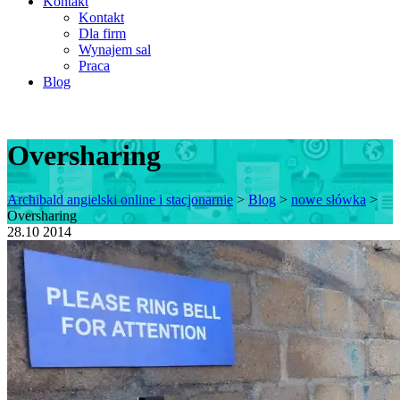
Kontakt
Kontakt
Dla firm
Wynajem sal
Praca
Blog
Oversharing
Archibald angielski online i stacjonarnie
>
Blog
>
nowe słówka
>
Oversharing
28.10
2014