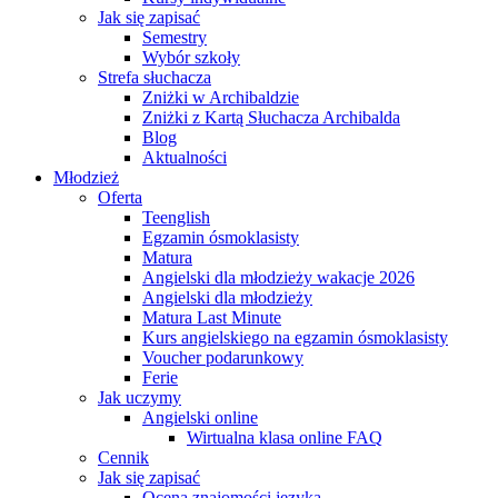
Jak się zapisać
Semestry
Wybór szkoły
Strefa słuchacza
Zniżki w Archibaldzie
Zniżki z Kartą Słuchacza Archibalda
Blog
Aktualności
Młodzież
Oferta
Teenglish
Egzamin ósmoklasisty
Matura
Angielski dla młodzieży wakacje 2026
Angielski dla młodzieży
Matura Last Minute
Kurs angielskiego na egzamin ósmoklasisty
Voucher podarunkowy
Ferie
Jak uczymy
Angielski online
Wirtualna klasa online FAQ
Cennik
Jak się zapisać
Ocena znajomości języka