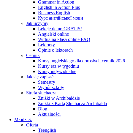
Grammar in Action
English in Action Plus
Business English
Курс англійської мови
Jak uczymy
Lekcje demo GRATIS!
Angielski online
Wirtualna klasa online FAQ
Lektorzy
Opinie o lektorach
Cennik
Kursy angielskiego dla dorosłych cennik 2026
Kursy raz w tygodniu
Kursy indywidualne
Jak się zapisać
Semestry
Wybór szkoły
Strefa słuchacza
Zniżki w Archibaldzie
Zniżki z Kartą Słuchacza Archibalda
Blog
Aktualności
Młodzież
Oferta
Teenglish