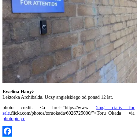
Ewelina Hanyż
Lektorka Archibalda. Uczy angielskiego od ponad 12 lat
.
photo credit: <a href="https://www
5mg cialis for
sale
.flickr.com/photos/toruokada/6026725000/”>Toru_Okada via
photopin
cc