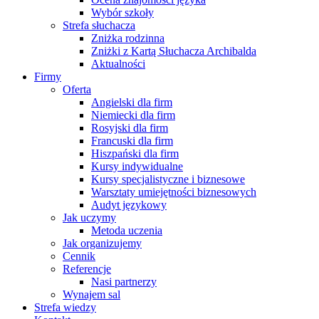
Wybór szkoły
Strefa słuchacza
Zniżka rodzinna
Zniżki z Kartą Słuchacza Archibalda
Aktualności
Firmy
Oferta
Angielski dla firm
Niemiecki dla firm
Rosyjski dla firm
Francuski dla firm
Hiszpański dla firm
Kursy indywidualne
Kursy specjalistyczne i biznesowe
Warsztaty umiejętności biznesowych
Audyt językowy
Jak uczymy
Metoda uczenia
Jak organizujemy
Cennik
Referencje
Nasi partnerzy
Wynajem sal
Strefa wiedzy