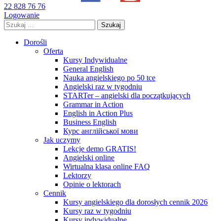
22 828 76 76
Logowanie
Szukaj:
Dorośli
Oferta
Kursy Indywidualne
General English
Nauka angielskiego po 50 tce
Angielski raz w tygodniu
STARTer – angielski dla początkujących
Grammar in Action
English in Action Plus
Business English
Курс англійської мови
Jak uczymy
Lekcje demo GRATIS!
Angielski online
Wirtualna klasa online FAQ
Lektorzy
Opinie o lektorach
Cennik
Kursy angielskiego dla dorosłych cennik 2026
Kursy raz w tygodniu
Kursy indywidualne