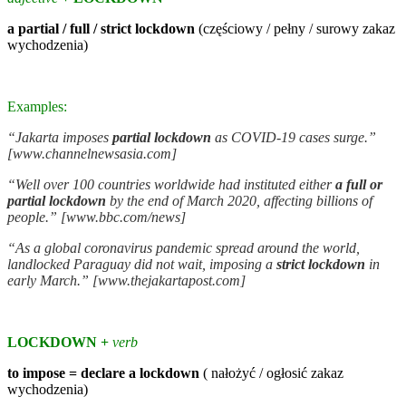
a partial / full / strict lockdown
(częściowy / pełny / surowy zakaz
wychodzenia)
Examples:
“Jakarta imposes
partial lockdown
as COVID-19 cases surge.”
[www.channelnewsasia.com]
“Well over 100 countries worldwide had instituted either
a full or
partial lockdown
by the end of March 2020, affecting billions of
people.” [www.bbc.com/news]
“As a global coronavirus pandemic spread around the world,
landlocked Paraguay did not wait, imposing a
strict lockdown
in
early March.” [www.thejakartapost.com]
LOCKDOWN +
verb
to impose = declare a lockdown
( nałożyć / ogłosić zakaz
wychodzenia)