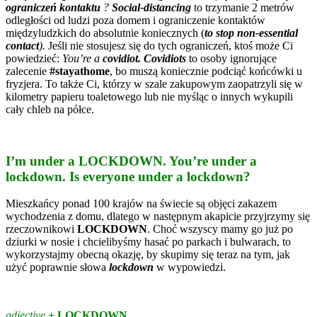
ograniczeń kontaktu
?
Social-distancing
to trzymanie 2 metrów
odległości od ludzi poza domem i ograniczenie kontaktów
międzyludzkich do absolutnie koniecznych (
to stop non-essential
contact
).
Jeśli nie stosujesz się do tych ograniczeń, ktoś może Ci
powiedzieć:
You’re a
covidiot. Covidiots
to osoby ignorujące
zalecenie
#stayathome
, bo muszą koniecznie podciąć końcówki u
fryzjera. To także Ci, którzy w szale zakupowym zaopatrzyli się w
kilometry papieru toaletowego lub nie myśląc o innych wykupili
cały chleb na półce.
I’m under a LOCKDOWN. You’re under a
lockdown. Is everyone under a lockdown?
Mieszkańcy ponad 100 krajów na świecie są objęci zakazem
wychodzenia z domu, dlatego w następnym akapicie przyjrzymy się
rzeczownikowi
LOCKDOWN
. Choć wszyscy mamy go już po
dziurki w nosie i chcielibyśmy hasać po parkach i bulwarach, to
wykorzystajmy obecną okazję, by skupimy się teraz na tym, jak
użyć poprawnie słowa
lockdown
w wypowiedzi.
adjective
+ LOCKDOWN