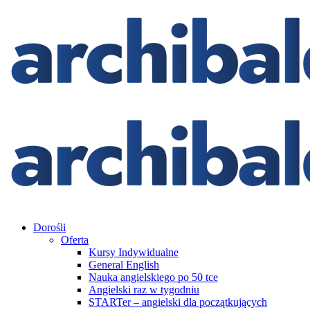
Dorośli
Oferta
Kursy Indywidualne
General English
Nauka angielskiego po 50 tce
Angielski raz w tygodniu
STARTer – angielski dla początkujących