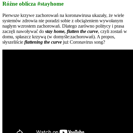
Różne oblicza #stayhome
Pierwsze krzywe zachorowań na koronawirusa ukazały, że wiele
systemów zdrowia nie poradzi sobie z obciążeniem wywołanym
nagłym wzrostem zachorowań. Dlatego zarówno politycy i prasa
zaczęli nawoływać do
s
tay home, flatten the curve
, czyli zostań w
domu, spłaszcz krzywą (w domyśle:zachorowań). A propos,
słyszeliście
flattening the curve
już
Coronavirus song
?