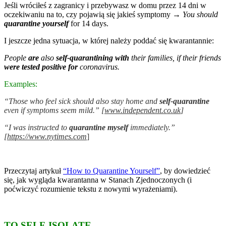
Jeśli wróciłeś z zagranicy i przebywasz w domu przez 14 dni w
oczekiwaniu na to, czy pojawią się jakieś symptomy →
You should
quarantine yourself
for 14 days.
I jeszcze jedna sytuacja, w której należy poddać się kwarantannie:
People
are
also
self-quarantining
with
their families, if their friends
were tested positive
for
coronavirus.
Examples:
“Those who feel sick should also stay home and
self-quarantine
even if symptoms seem mild.” [
www.independent.co.uk
]
“I was instructed to
quarantine myself
immediately.”
[
https://www.nytimes.com
]
Przeczytaj artykuł
“How to Quarantine Yourself”
, by dowiedzieć
się, jak wygląda kwarantanna w Stanach Zjednoczonych (i
poćwiczyć rozumienie tekstu z nowymi wyrażeniami).
TO SELF-ISOLATE