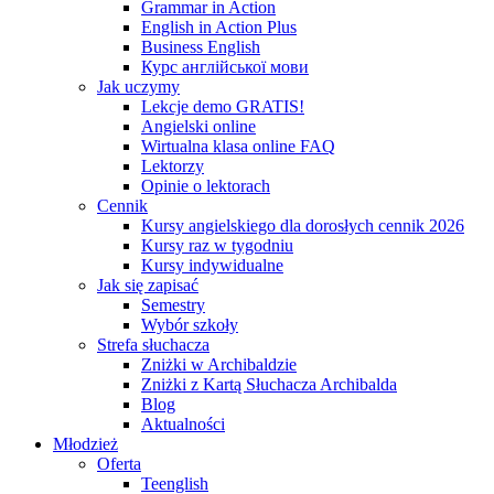
Grammar in Action
English in Action Plus
Business English
Курс англійської мови
Jak uczymy
Lekcje demo GRATIS!
Angielski online
Wirtualna klasa online FAQ
Lektorzy
Opinie o lektorach
Cennik
Kursy angielskiego dla dorosłych cennik 2026
Kursy raz w tygodniu
Kursy indywidualne
Jak się zapisać
Semestry
Wybór szkoły
Strefa słuchacza
Zniżki w Archibaldzie
Zniżki z Kartą Słuchacza Archibalda
Blog
Aktualności
Młodzież
Oferta
Teenglish