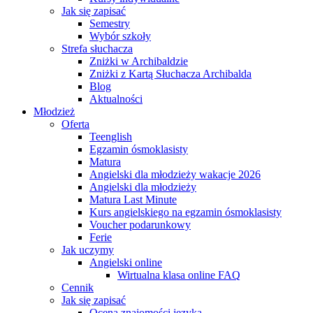
Jak się zapisać
Semestry
Wybór szkoły
Strefa słuchacza
Zniżki w Archibaldzie
Zniżki z Kartą Słuchacza Archibalda
Blog
Aktualności
Młodzież
Oferta
Teenglish
Egzamin ósmoklasisty
Matura
Angielski dla młodzieży wakacje 2026
Angielski dla młodzieży
Matura Last Minute
Kurs angielskiego na egzamin ósmoklasisty
Voucher podarunkowy
Ferie
Jak uczymy
Angielski online
Wirtualna klasa online FAQ
Cennik
Jak się zapisać
Ocena znajomości języka