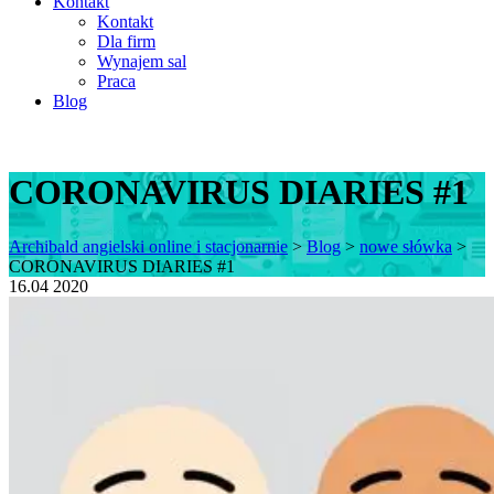
Kontakt
Kontakt
Dla firm
Wynajem sal
Praca
Blog
CORONAVIRUS DIARIES #1
Archibald angielski online i stacjonarnie
>
Blog
>
nowe słówka
>
CORONAVIRUS DIARIES #1
16.04
2020