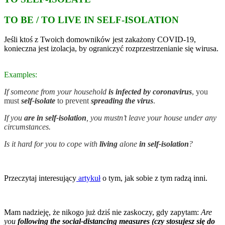
TO BE / TO LIVE IN SELF-ISOLATION
Jeśli ktoś z Twoich domowników jest zakażony COVID-19,
konieczna jest izolacja, by ograniczyć rozprzestrzenianie się wirusa.
Examples:
If someone from your household
is infected
by
coronavirus
, you
must
self-isolate
to prevent
spreading the virus
.
If you
are in self-isolation
, you mustn’t leave your house under any
circumstances.
Is it hard for you to cope with
living
alone
in self-isolation
?
Przeczytaj interesujący
artykuł
o tym, jak sobie z tym radzą inni.
Mam nadzieję, że nikogo już dziś nie zaskoczy, gdy zapytam:
Are
you
following the social-distancing measures (czy stosujesz się do