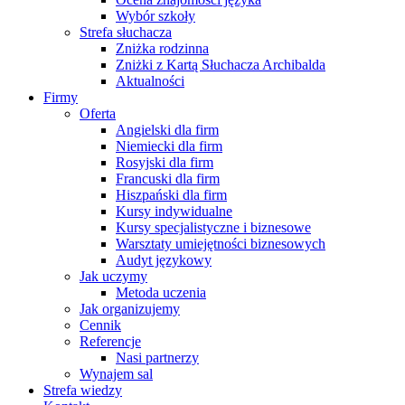
Wybór szkoły
Strefa słuchacza
Zniżka rodzinna
Zniżki z Kartą Słuchacza Archibalda
Aktualności
Firmy
Oferta
Angielski dla firm
Niemiecki dla firm
Rosyjski dla firm
Francuski dla firm
Hiszpański dla firm
Kursy indywidualne
Kursy specjalistyczne i biznesowe
Warsztaty umiejętności biznesowych
Audyt językowy
Jak uczymy
Metoda uczenia
Jak organizujemy
Cennik
Referencje
Nasi partnerzy
Wynajem sal
Strefa wiedzy