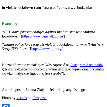
to violate lockdown
(łamać/naruszać zakazu wychodzenia)
Examples:
“EFF have pressed charges against the Minister who
violated
lockdown.
”
[
https://www.capetalk.co.za/
]
“Indian police force tourists
violating lockdown
to write 'I Am Very
Sorry’ 500 times.
“[
https://www.npr.org/
]
Na zakończenie chciałabym Was zaprosić na
Instagram Archibalda
,
gdzie znajdziecie powtórzenie wyrażeń z tego wpisu oraz przydatne
słówka medyczne (np. co to jest
scrubs
?).
Autorka postu: Joanna Ziajka – lektorka j. angielskiego
Photo by
visuals
on
Unsplash