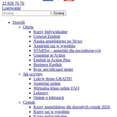
22 828 76 76
Logowanie
Szukaj:
Dorośli
Oferta
Kursy Indywidualne
General English
Nauka angielskiego po 50 tce
Angielski raz w tygodniu
STARTer – angielski dla początkujących
Grammar in Action
English in Action Plus
Business English
Курс англійської мови
Jak uczymy
Lekcje demo GRATIS!
Angielski online
Wirtualna klasa online FAQ
Lektorzy
Opinie o lektorach
Cennik
Kursy angielskiego dla dorosłych cennik 2026
Kursy raz w tygodniu
Kursy indywidualne