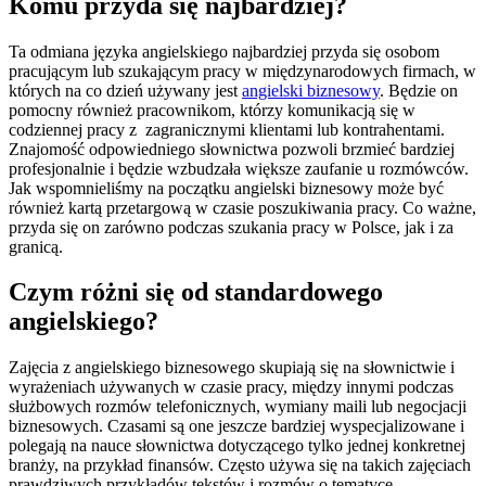
Komu przyda się najbardziej?
Ta odmiana języka angielskiego najbardziej przyda się osobom
pracującym lub szukającym pracy w międzynarodowych firmach, w
których na co dzień używany jest
angielski biznesowy
. Będzie on
pomocny również pracownikom, którzy komunikacją się w
codziennej pracy z zagranicznymi klientami lub kontrahentami.
Znajomość odpowiedniego słownictwa pozwoli brzmieć bardziej
profesjonalnie i będzie wzbudzała większe zaufanie u rozmówców.
Jak wspomnieliśmy na początku angielski biznesowy może być
również kartą przetargową w czasie poszukiwania pracy. Co ważne,
przyda się on zarówno podczas szukania pracy w Polsce, jak i za
granicą.
Czym różni się od standardowego
angielskiego?
Zajęcia z angielskiego biznesowego skupiają się na słownictwie i
wyrażeniach używanych w czasie pracy, między innymi podczas
służbowych rozmów telefonicznych, wymiany maili lub negocjacji
biznesowych. Czasami są one jeszcze bardziej wyspecjalizowane i
polegają na nauce słownictwa dotyczącego tylko jednej konkretnej
branży, na przykład finansów. Często używa się na takich zajęciach
prawdziwych przykładów tekstów i rozmów o tematyce