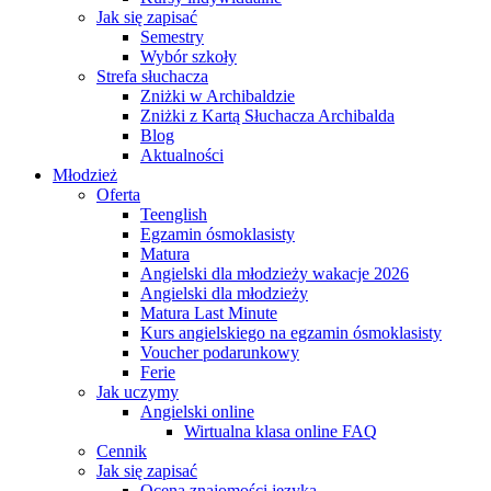
Jak się zapisać
Semestry
Wybór szkoły
Strefa słuchacza
Zniżki w Archibaldzie
Zniżki z Kartą Słuchacza Archibalda
Blog
Aktualności
Młodzież
Oferta
Teenglish
Egzamin ósmoklasisty
Matura
Angielski dla młodzieży wakacje 2026
Angielski dla młodzieży
Matura Last Minute
Kurs angielskiego na egzamin ósmoklasisty
Voucher podarunkowy
Ferie
Jak uczymy
Angielski online
Wirtualna klasa online FAQ
Cennik
Jak się zapisać
Ocena znajomości języka