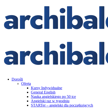
Dorośli
Oferta
Kursy Indywidualne
General English
Nauka angielskiego po 50 tce
Angielski raz w tygodniu
STARTer – angielski dla początkujących