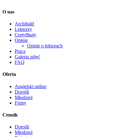
O nas
Archibald
Lektorzy
Certyfikaty
Opinie
Opinie o lektorach
Praca
Galeria zdjęć
FAQ
Oferta
Angielski online
Dorośli
Młodzież
Firmy
Cennik
Dorośli
Młodzież