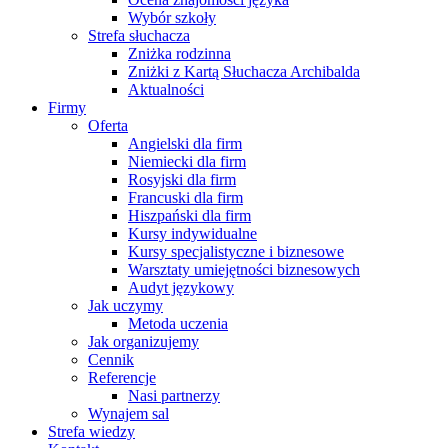
Wybór szkoły
Strefa słuchacza
Zniżka rodzinna
Zniżki z Kartą Słuchacza Archibalda
Aktualności
Firmy
Oferta
Angielski dla firm
Niemiecki dla firm
Rosyjski dla firm
Francuski dla firm
Hiszpański dla firm
Kursy indywidualne
Kursy specjalistyczne i biznesowe
Warsztaty umiejętności biznesowych
Audyt językowy
Jak uczymy
Metoda uczenia
Jak organizujemy
Cennik
Referencje
Nasi partnerzy
Wynajem sal
Strefa wiedzy