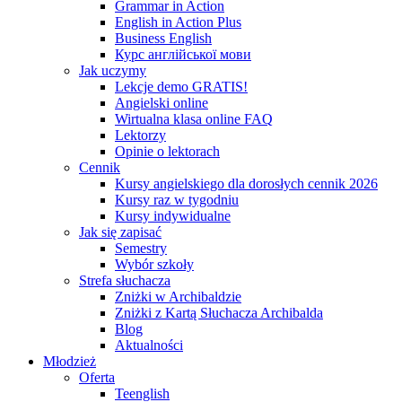
Grammar in Action
English in Action Plus
Business English
Курс англійської мови
Jak uczymy
Lekcje demo GRATIS!
Angielski online
Wirtualna klasa online FAQ
Lektorzy
Opinie o lektorach
Cennik
Kursy angielskiego dla dorosłych cennik 2026
Kursy raz w tygodniu
Kursy indywidualne
Jak się zapisać
Semestry
Wybór szkoły
Strefa słuchacza
Zniżki w Archibaldzie
Zniżki z Kartą Słuchacza Archibalda
Blog
Aktualności
Młodzież
Oferta
Teenglish