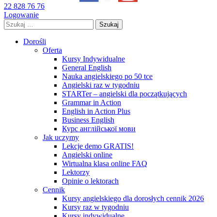
22 828 76 76
Logowanie
Szukaj:
Dorośli
Oferta
Kursy Indywidualne
General English
Nauka angielskiego po 50 tce
Angielski raz w tygodniu
STARTer – angielski dla początkujących
Grammar in Action
English in Action Plus
Business English
Курс англійської мови
Jak uczymy
Lekcje demo GRATIS!
Angielski online
Wirtualna klasa online FAQ
Lektorzy
Opinie o lektorach
Cennik
Kursy angielskiego dla dorosłych cennik 2026
Kursy raz w tygodniu
Kursy indywidualne