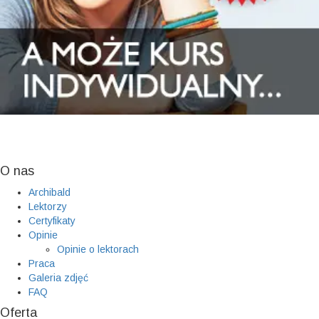
O nas
Archibald
Lektorzy
Certyfikaty
Opinie
Opinie o lektorach
Praca
Galeria zdjęć
FAQ
Oferta