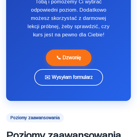
Tobą i pomożemy Ci wybrać
odpowiedni poziom. Dodatkowo
możesz skorzystać z darmowej
lekcji próbnej, żeby sprawdzić, czy
kurs jest na pewno dla Ciebie!
📞 Dzwonię
✉️ Wysyłam formularz
Poziomy zaawansowania
Poziomy zaawansowania