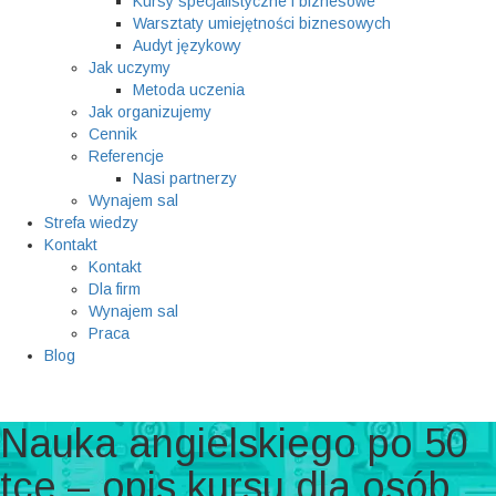
Kursy specjalistyczne i biznesowe
Warsztaty umiejętności biznesowych
Audyt językowy
Jak uczymy
Metoda uczenia
Jak organizujemy
Cennik
Referencje
Nasi partnerzy
Wynajem sal
Strefa wiedzy
Kontakt
Kontakt
Dla firm
Wynajem sal
Praca
Blog
Nauka angielskiego po 50
tce – opis kursu dla osób