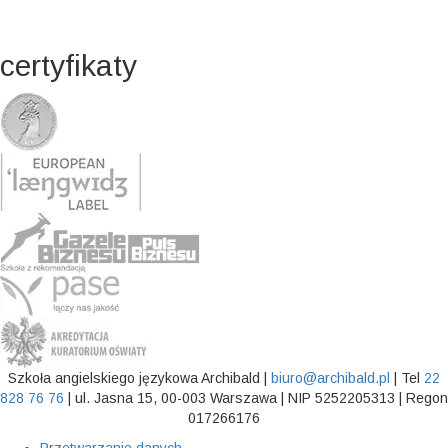
certyfikaty
Szkoła angielskiego językowa Archibald |
biuro@archibald.pl
| Tel
22
828 76 76
| ul. Jasna 15, 00-003 Warszawa | NIP 5252205313 | Regon
017266176
Przetwarzanie danych