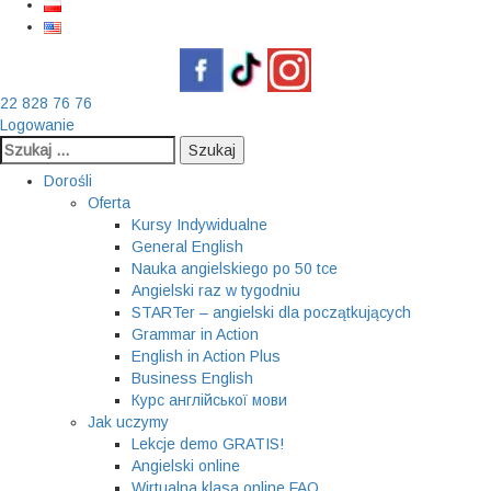
22 828 76 76
Logowanie
Szukaj:
Dorośli
Oferta
Kursy Indywidualne
General English
Nauka angielskiego po 50 tce
Angielski raz w tygodniu
STARTer – angielski dla początkujących
Grammar in Action
English in Action Plus
Business English
Курс англійської мови
Jak uczymy
Lekcje demo GRATIS!
Angielski online
Wirtualna klasa online FAQ