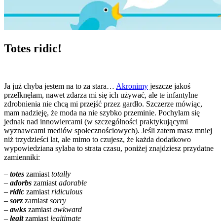
Totes ridic!
Ja już chyba jestem na to za stara…
Akronimy
jeszcze jakoś
przełknęłam, nawet zdarza mi się ich używać, ale te infantylne
zdrobnienia nie chcą mi przejść przez gardło. Szczerze mówiąc,
mam nadzieję, że moda na nie szybko przeminie. Pochylam się
jednak nad innowiercami (w szczególności praktykującymi
wyznawcami mediów społecznościowych). Jeśli zatem masz mniej
niż trzydzieści lat, ale mimo to czujesz, że każda dodatkowo
wypowiedziana sylaba to strata czasu, poniżej znajdziesz przydatne
zamienniki:
–
totes
zamiast
totally
–
adorbs
zamiast
adorable
–
ridic
zamiast
ridiculous
–
sorz
zamiast
sorry
–
awks
zamiast
awkward
–
legit
zamiast
legitimate