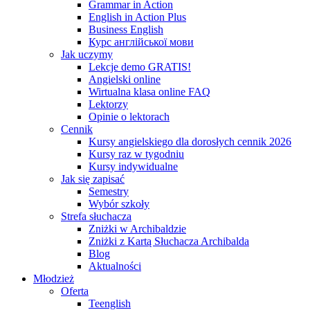
Grammar in Action
English in Action Plus
Business English
Курс англійської мови
Jak uczymy
Lekcje demo GRATIS!
Angielski online
Wirtualna klasa online FAQ
Lektorzy
Opinie o lektorach
Cennik
Kursy angielskiego dla dorosłych cennik 2026
Kursy raz w tygodniu
Kursy indywidualne
Jak się zapisać
Semestry
Wybór szkoły
Strefa słuchacza
Zniżki w Archibaldzie
Zniżki z Kartą Słuchacza Archibalda
Blog
Aktualności
Młodzież
Oferta
Teenglish