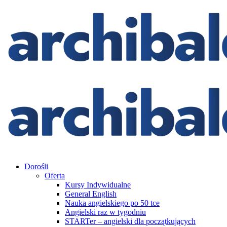
Dorośli
Oferta
Kursy Indywidualne
General English
Nauka angielskiego po 50 tce
Angielski raz w tygodniu
STARTer – angielski dla początkujących