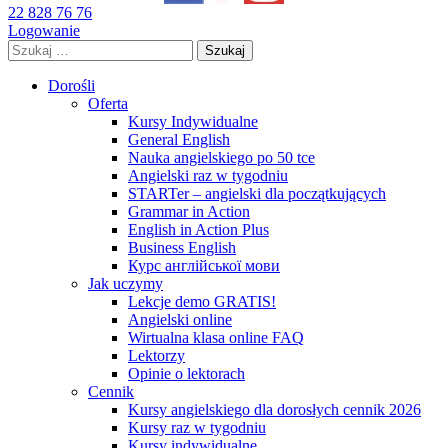
22 828 76 76
Logowanie
Szukaj:
Dorośli
Oferta
Kursy Indywidualne
General English
Nauka angielskiego po 50 tce
Angielski raz w tygodniu
STARTer – angielski dla początkujących
Grammar in Action
English in Action Plus
Business English
Курс англійської мови
Jak uczymy
Lekcje demo GRATIS!
Angielski online
Wirtualna klasa online FAQ
Lektorzy
Opinie o lektorach
Cennik
Kursy angielskiego dla dorosłych cennik 2026
Kursy raz w tygodniu
Kursy indywidualne