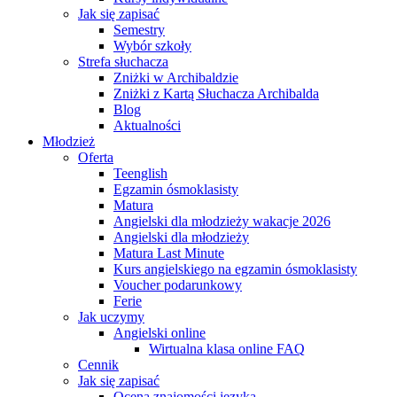
Jak się zapisać
Semestry
Wybór szkoły
Strefa słuchacza
Zniżki w Archibaldzie
Zniżki z Kartą Słuchacza Archibalda
Blog
Aktualności
Młodzież
Oferta
Teenglish
Egzamin ósmoklasisty
Matura
Angielski dla młodzieży wakacje 2026
Angielski dla młodzieży
Matura Last Minute
Kurs angielskiego na egzamin ósmoklasisty
Voucher podarunkowy
Ferie
Jak uczymy
Angielski online
Wirtualna klasa online FAQ
Cennik
Jak się zapisać
Ocena znajomości języka