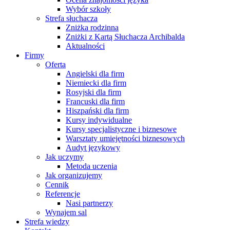
Wybór szkoły
Strefa słuchacza
Zniżka rodzinna
Zniżki z Kartą Słuchacza Archibalda
Aktualności
Firmy
Oferta
Angielski dla firm
Niemiecki dla firm
Rosyjski dla firm
Francuski dla firm
Hiszpański dla firm
Kursy indywidualne
Kursy specjalistyczne i biznesowe
Warsztaty umiejętności biznesowych
Audyt językowy
Jak uczymy
Metoda uczenia
Jak organizujemy
Cennik
Referencje
Nasi partnerzy
Wynajem sal
Strefa wiedzy