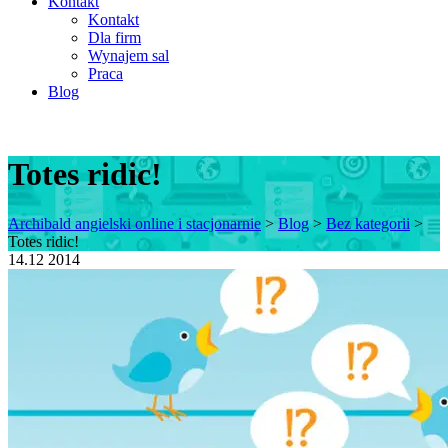
Kontakt
Kontakt
Dla firm
Wynajem sal
Praca
Blog
Totes ridic!
Archibald angielski online i stacjonarnie
>
Blog
>
Bez kategorii
>
Totes ridic!
14.12
2014