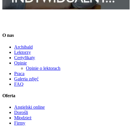
O nas
Archibald
Lektorzy
Certyfikaty
Opinie
Opinie o lektorach
Praca
Galeria zdjęć
FAQ
Oferta
Angielski online
Dorośli
Młodzież
Firmy