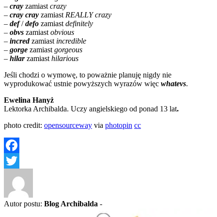
–
cray
zamiast
crazy
–
cray cray
zamiast
REALLY
crazy
–
def
/
defo
zamiast
definitely
–
obvs
zamiast
obvious
–
incred
zamiast
incredible
–
gorge
zamiast
gorgeous
–
hilar
zamiast
hilarious
Jeśli chodzi o wymowę, to poważnie planuję nigdy nie
wyprodukować ustnie powyższych wyrazów więc
whatevs
.
Ewelina Hanyż
Lektorka Archibalda. Uczy angielskiego od ponad 13 lat
.
photo credit:
opensourceway
via
photopin
cc
Facebook
Twitter
Autor postu:
Blog Archibalda
-