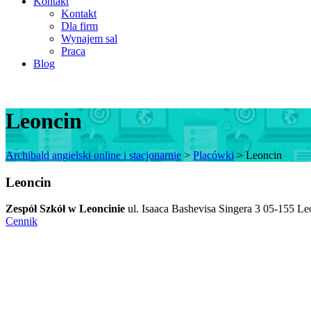
Kontakt
Kontakt
Dla firm
Wynajem sal
Praca
Blog
Leoncin
Archibald angielski online i stacjonarnie
>
Placówki
>
Leoncin
Leoncin
Zespół Szkół w Leoncinie
ul. Isaaca Bashevisa Singera 3 05-155 Leo
Cennik