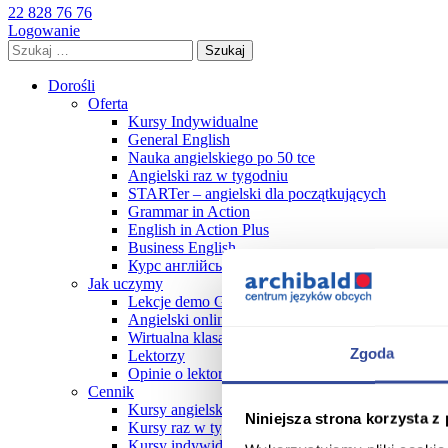
22 828 76 76
Logowanie
Szukaj:
Dorośli
Oferta
Kursy Indywidualne
General English
Nauka angielskiego po 50 tce
Angielski raz w tygodniu
STARTer – angielski dla początkujących
Grammar in Action
English in Action Plus
Business English
Курс англійської мови
Jak uczymy
Lekcje demo GRATIS!
Angielski online
Wirtualna klasa online FAQ
Zgoda
Lektorzy
Opinie o lektorach
Cennik
Kursy angielskiego dla dorosłych cennik 2026
Niniejsza strona korzysta z
Kursy raz w tygodniu
Kursy indywidualne