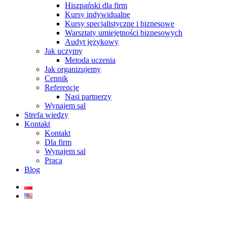
Hiszpański dla firm
Kursy indywidualne
Kursy specjalistyczne i biznesowe
Warsztaty umiejętności biznesowych
Audyt językowy
Jak uczymy
Metoda uczenia
Jak organizujemy
Cennik
Referencje
Nasi partnerzy
Wynajem sal
Strefa wiedzy
Kontakt
Kontakt
Dla firm
Wynajem sal
Praca
Blog