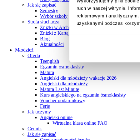
Wykorzystujemy pliki cookie 
Jak się zapisać
ruch w naszej witrynie. Inf
Semestry
reklamowym i analitycznym. 
Wybór szkoły
Strefa słuchacza
uzyskanymi podczas korzysta
Zniżki w Archibaldzie
Zniżki z Kartą Słuchacza Archibalda
Blog
Aktualności
Młodzież
Oferta
Teenglish
Egzamin ósmoklasisty
Matura
Angielski dla młodzieży wakacje 2026
Angielski dla młodzieży
Matura Last Minute
Kurs angielskiego na egzamin ósmoklasisty
Voucher podarunkowy
Ferie
Jak uczymy
Angielski online
Wirtualna klasa online FAQ
Cennik
Jak się zapisać
Ocena znajomości języka