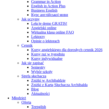
Grammar in Action
English in Action Plus
Business English
Курс англійської мови
Jak uczymy
Lekcje demo GRATIS!
Angielski online
Wirtualna klasa online FAQ
Lektorzy
Opinie o lektorach
Cennik
Kursy angielskiego dla dorosłych cennik 2026
Kursy raz w tygodniu
Kursy indywidualne
Jak się zapisać
Semestry
Wybór szkoły
Strefa słuchacza
Zniżki w Archibaldzie
Zniżki z Kartą Słuchacza Archibalda
Blog
Aktualności
Młodzież
Oferta
Teenglish