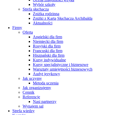
Wybór szkoły
Strefa słuchacza
Zniżka rodzinna
Zniżki z Kartą Słuchacza Archibalda
Aktualności
Firmy
Oferta
Angielski dla firm
Niemiecki dla firm
Rosyjski dla firm
Francuski dla firm
Hiszpański dla firm
Kursy indywidualne
Kursy specjalistyczne i biznesowe
Warsztaty umiejętności biznesowych
Audyt językowy
Jak uczymy
Metoda uczenia
Jak organizujemy
Cennik
Referencje
Nasi partnerzy
Wynajem sal
Strefa wiedzy