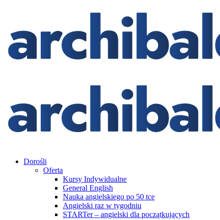
Dorośli
Oferta
Kursy Indywidualne
General English
Nauka angielskiego po 50 tce
Angielski raz w tygodniu
STARTer – angielski dla początkujących