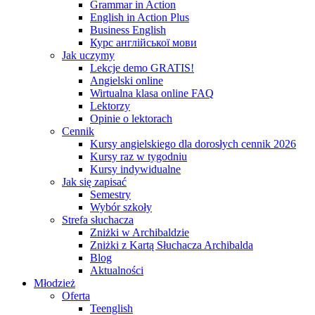
Grammar in Action
English in Action Plus
Business English
Курс англійської мови
Jak uczymy
Lekcje demo GRATIS!
Angielski online
Wirtualna klasa online FAQ
Lektorzy
Opinie o lektorach
Cennik
Kursy angielskiego dla dorosłych cennik 2026
Kursy raz w tygodniu
Kursy indywidualne
Jak się zapisać
Semestry
Wybór szkoły
Strefa słuchacza
Zniżki w Archibaldzie
Zniżki z Kartą Słuchacza Archibalda
Blog
Aktualności
Młodzież
Oferta
Teenglish