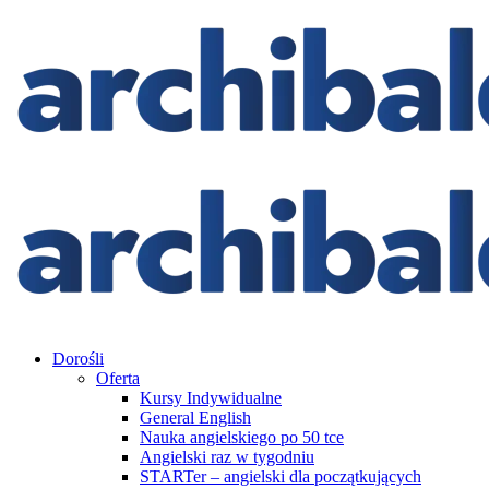
Dorośli
Oferta
Kursy Indywidualne
General English
Nauka angielskiego po 50 tce
Angielski raz w tygodniu
STARTer – angielski dla początkujących