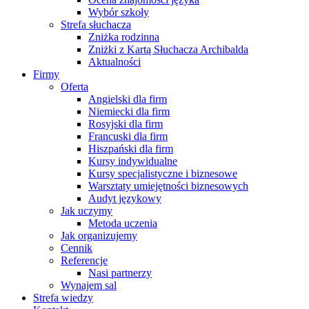
Wybór szkoły
Strefa słuchacza
Zniżka rodzinna
Zniżki z Kartą Słuchacza Archibalda
Aktualności
Firmy
Oferta
Angielski dla firm
Niemiecki dla firm
Rosyjski dla firm
Francuski dla firm
Hiszpański dla firm
Kursy indywidualne
Kursy specjalistyczne i biznesowe
Warsztaty umiejętności biznesowych
Audyt językowy
Jak uczymy
Metoda uczenia
Jak organizujemy
Cennik
Referencje
Nasi partnerzy
Wynajem sal
Strefa wiedzy