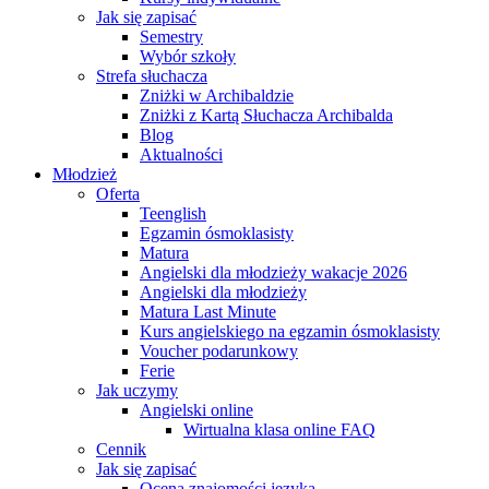
Jak się zapisać
Semestry
Wybór szkoły
Strefa słuchacza
Zniżki w Archibaldzie
Zniżki z Kartą Słuchacza Archibalda
Blog
Aktualności
Młodzież
Oferta
Teenglish
Egzamin ósmoklasisty
Matura
Angielski dla młodzieży wakacje 2026
Angielski dla młodzieży
Matura Last Minute
Kurs angielskiego na egzamin ósmoklasisty
Voucher podarunkowy
Ferie
Jak uczymy
Angielski online
Wirtualna klasa online FAQ
Cennik
Jak się zapisać
Ocena znajomości języka