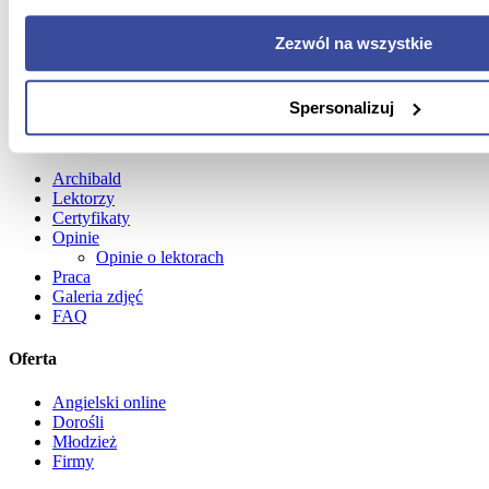
Zezwól na wszystkie
Spersonalizuj
O nas
Archibald
Lektorzy
Certyfikaty
Opinie
Opinie o lektorach
Praca
Galeria zdjęć
FAQ
Oferta
Angielski online
Dorośli
Młodzież
Firmy