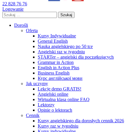
22 828 76 76
Logowanie
Szukaj:
Dorośli
Oferta
Kursy Indywidualne
General English
Nauka angielskiego po 50 tce
Angielski raz w tygodniu
STARTer – angielski dla początkujących
Grammar in Action
English in Action Plus
Business English
Курс англійської мови
Jak uczymy
Lekcje demo GRATIS!
Angielski online
Wirtualna klasa online FAQ
Lektorzy
Opinie o lektorach
Cennik
Kursy angielskiego dla dorosłych cennik 2026
Kursy raz w tygodniu
Kursy indywidualne