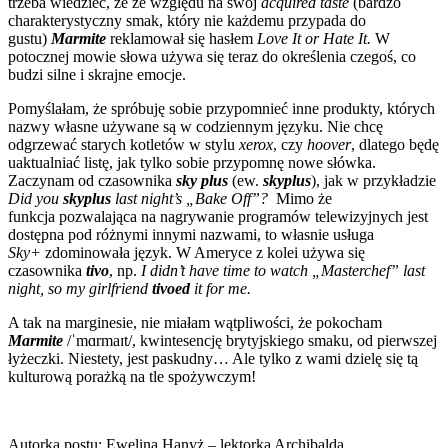
trzeba wiedzieć, że ze względu na swój
acquired taste
(bardzo
charakterystyczny smak, który nie każdemu przypada do
gustu)
Marmite
reklamował się hasłem
Love It or Hate It.
W
potocznej mowie słowa używa się teraz do określenia czegoś, co
budzi silne i skrajne emocje.
Pomyślałam, że spróbuję sobie przypomnieć inne produkty, których
nazwy własne używane są w codziennym języku. Nie chcę
odgrzewać starych kotletów w stylu
xerox
, czy
hoover
, dlatego będę
uaktualniać listę, jak tylko sobie przypomnę nowe słówka.
Zaczynam od czasownika
sky plus
(ew.
skyplus
), jak w przykładzie
Did you
skyplus
last night’s „Bake Off”?
Mimo że
funkcja
pozwalająca na nagrywanie programów telewizyjnych jest
dostępna pod różnymi innymi nazwami, to własnie usługa
Sky+
zdominowała język. W Ameryce z kolei używa się
czasownika
tivo
, np.
I didn’t have time to watch „Masterchef” last
night, so my girlfriend
tivoed
it for me.
A tak na marginesie, nie miałam wątpliwości, że pokocham
Marmite
/ˈmɑrmaɪt/, kwintesencję brytyjskiego smaku, od pierwszej
łyżeczki. Niestety, jest paskudny… Ale tylko z wami dzielę się tą
kulturową porażką na tle spożywczym!
Autorka postu: Ewelina Hanyż – lektorka Archibalda