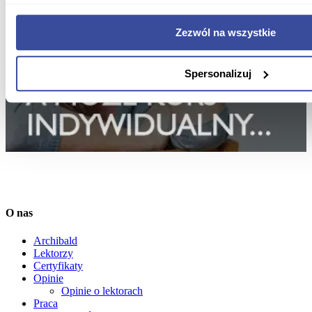
Zezwól na wszystkie
Spersonalizuj
O nas
Archibald
Lektorzy
Certyfikaty
Opinie
Opinie o lektorach
Praca