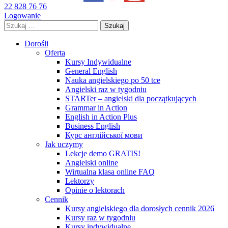
22 828 76 76
Logowanie
Szukaj:
Dorośli
Oferta
Kursy Indywidualne
General English
Nauka angielskiego po 50 tce
Angielski raz w tygodniu
STARTer – angielski dla początkujących
Grammar in Action
English in Action Plus
Business English
Курс англійської мови
Jak uczymy
Lekcje demo GRATIS!
Angielski online
Wirtualna klasa online FAQ
Lektorzy
Opinie o lektorach
Cennik
Kursy angielskiego dla dorosłych cennik 2026
Kursy raz w tygodniu
Kursy indywidualne