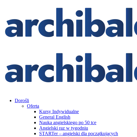
Dorośli
Oferta
Kursy Indywidualne
General English
Nauka angielskiego po 50 tce
Angielski raz w tygodniu
STARTer – angielski dla początkujących