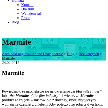
Kontakt
Kontakt
Dla firm
Wynajem sal
Praca
Blog
Marmite
Archibald angielski online i stacjonarnie
>
Blog
>
Bez kategorii
>
Marmite
24.02
2015
Marmite
Powiedzmy, że natknęliście się na określenie
„a
Marmite
singer”
lub
„the
Marmite
of the film
industry”
i wiecie, że
Marmite
to
produkt ze zdjęcia – smarowidło z drożdży, które Brytyjczycy
wcinają najczęściej z chlebem. Aby połączyć ze sobą te dwa fakty,