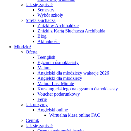
Jak się zapisać
Semestry
Wybór szkoły
Strefa słuchacza
Zniżki w Archibaldzie
Zniżki z Kartą Słuchacza Archibalda
Blog
Aktualności
Młodzież
Oferta
Teenglish
Egzamin ósmoklasisty
Matura
Angielski dla młodzieży wakacje 2026
Angielski dla młodzieży
Matura Last Minute
Kurs angielskiego na egzamin ósmoklasisty
Voucher podarunkowy
Ferie
Jak uczymy
Angielski online
Wirtualna klasa online FAQ
Cennik
Jak się zapisać
Ocena znajomości języka