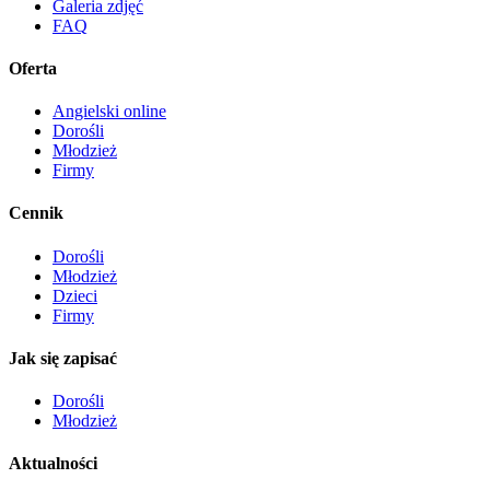
Galeria zdjęć
FAQ
Oferta
Angielski online
Dorośli
Młodzież
Firmy
Cennik
Dorośli
Młodzież
Dzieci
Firmy
Jak się zapisać
Dorośli
Młodzież
Aktualności