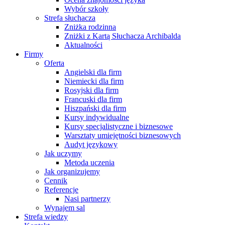
Wybór szkoły
Strefa słuchacza
Zniżka rodzinna
Zniżki z Kartą Słuchacza Archibalda
Aktualności
Firmy
Oferta
Angielski dla firm
Niemiecki dla firm
Rosyjski dla firm
Francuski dla firm
Hiszpański dla firm
Kursy indywidualne
Kursy specjalistyczne i biznesowe
Warsztaty umiejętności biznesowych
Audyt językowy
Jak uczymy
Metoda uczenia
Jak organizujemy
Cennik
Referencje
Nasi partnerzy
Wynajem sal
Strefa wiedzy