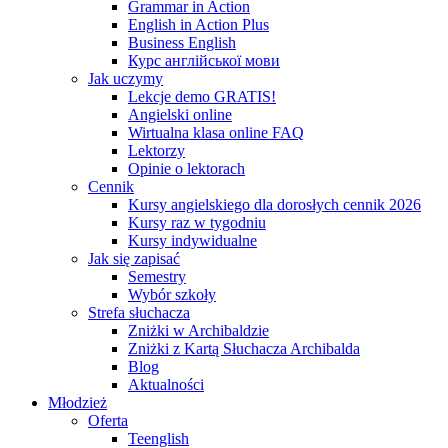
Grammar in Action
English in Action Plus
Business English
Курс англійської мови
Jak uczymy
Lekcje demo GRATIS!
Angielski online
Wirtualna klasa online FAQ
Lektorzy
Opinie o lektorach
Cennik
Kursy angielskiego dla dorosłych cennik 2026
Kursy raz w tygodniu
Kursy indywidualne
Jak się zapisać
Semestry
Wybór szkoły
Strefa słuchacza
Zniżki w Archibaldzie
Zniżki z Kartą Słuchacza Archibalda
Blog
Aktualności
Młodzież
Oferta
Teenglish