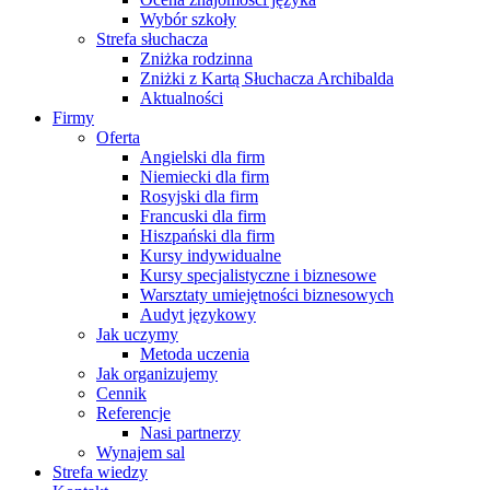
Wybór szkoły
Strefa słuchacza
Zniżka rodzinna
Zniżki z Kartą Słuchacza Archibalda
Aktualności
Firmy
Oferta
Angielski dla firm
Niemiecki dla firm
Rosyjski dla firm
Francuski dla firm
Hiszpański dla firm
Kursy indywidualne
Kursy specjalistyczne i biznesowe
Warsztaty umiejętności biznesowych
Audyt językowy
Jak uczymy
Metoda uczenia
Jak organizujemy
Cennik
Referencje
Nasi partnerzy
Wynajem sal
Strefa wiedzy