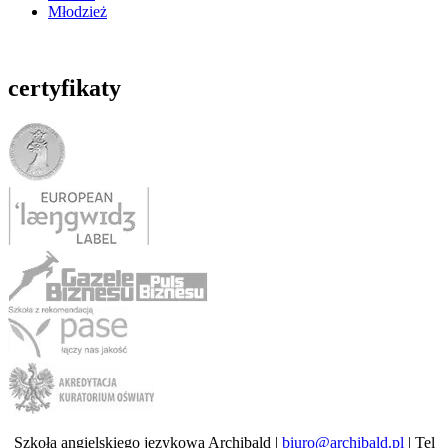
Młodzież
certyfikaty
Szkoła angielskiego językowa Archibald |
biuro@archibald.pl
| Tel