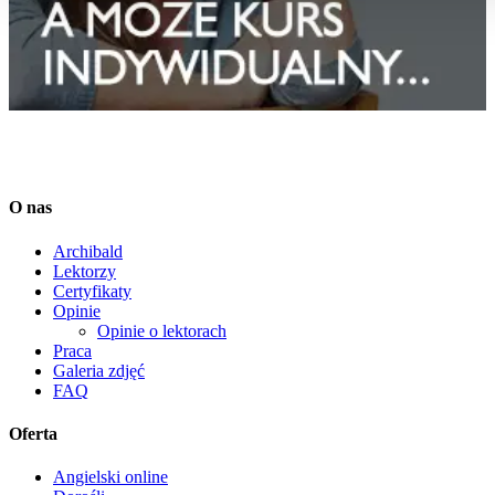
O nas
Archibald
Lektorzy
Certyfikaty
Opinie
Opinie o lektorach
Praca
Galeria zdjęć
FAQ
Oferta
Angielski online