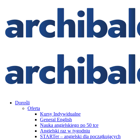
Dorośli
Oferta
Kursy Indywidualne
General English
Nauka angielskiego po 50 tce
Angielski raz w tygodniu
STARTer – angielski dla początkujących