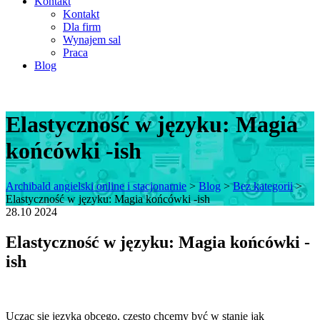
Kontakt
Kontakt
Dla firm
Wynajem sal
Praca
Blog
Elastyczność w języku: Magia
końcówki -ish
Archibald angielski online i stacjonarnie
>
Blog
>
Bez kategorii
>
Elastyczność w języku: Magia końcówki -ish
28.10
2024
Elastyczność w języku: Magia końcówki -
ish
Ucząc się języka obcego, często chcemy być w stanie jak