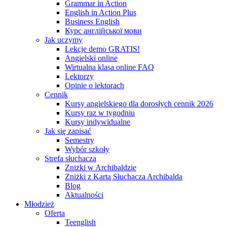
Grammar in Action
English in Action Plus
Business English
Курс англійської мови
Jak uczymy
Lekcje demo GRATIS!
Angielski online
Wirtualna klasa online FAQ
Lektorzy
Opinie o lektorach
Cennik
Kursy angielskiego dla dorosłych cennik 2026
Kursy raz w tygodniu
Kursy indywidualne
Jak się zapisać
Semestry
Wybór szkoły
Strefa słuchacza
Zniżki w Archibaldzie
Zniżki z Kartą Słuchacza Archibalda
Blog
Aktualności
Młodzież
Oferta
Teenglish