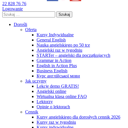
22 828 76 76
Logowanie
Szukaj:
Dorośli
Oferta
Kursy Indywidualne
General English
Nauka angielskiego po 50 tce
Angielski raz w tygodniu
STARTer – angielski dla początkujących
Grammar in Action
English in Action Plus
Business English
Курс англійської мови
Jak uczymy
Lekcje demo GRATIS!
Angielski online
Wirtualna klasa online FAQ
Lektorzy
Opinie o lektorach
Cennik
Kursy angielskiego dla dorosłych cennik 2026
Kursy raz w tygodniu
Kursy indywidualne