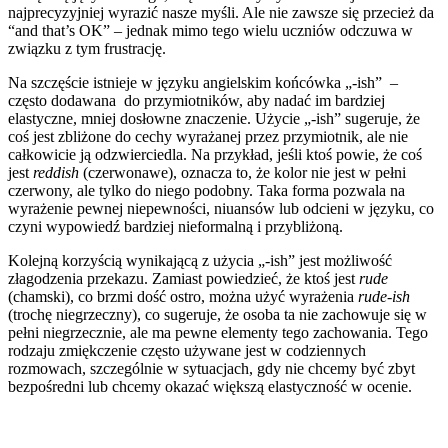
najprecyzyjniej wyrazić nasze myśli. Ale nie zawsze się przecież da
“and that’s OK” – jednak mimo tego wielu uczniów odczuwa w
związku z tym frustrację.
Na szczęście istnieje w języku angielskim końcówka „-ish” –
często dodawana do przymiotników, aby nadać im bardziej
elastyczne, mniej dosłowne znaczenie. Użycie „-ish” sugeruje, że
coś jest zbliżone do cechy wyrażanej przez przymiotnik, ale nie
całkowicie ją odzwierciedla. Na przykład, jeśli ktoś powie, że coś
jest
reddish
(czerwonawe), oznacza to, że kolor nie jest w pełni
czerwony, ale tylko do niego podobny. Taka forma pozwala na
wyrażenie pewnej niepewności, niuansów lub odcieni w języku, co
czyni wypowiedź bardziej nieformalną i przybliżoną.
Kolejną korzyścią wynikającą z użycia „-ish” jest możliwość
złagodzenia przekazu. Zamiast powiedzieć, że ktoś jest
rude
(chamski), co brzmi dość ostro, można użyć wyrażenia
rude-ish
(trochę niegrzeczny), co sugeruje, że osoba ta nie zachowuje się w
pełni niegrzecznie, ale ma pewne elementy tego zachowania. Tego
rodzaju zmiękczenie często używane jest w codziennych
rozmowach, szczególnie w sytuacjach, gdy nie chcemy być zbyt
bezpośredni lub chcemy okazać większą elastyczność w ocenie.