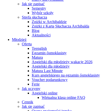
Jak się zapisać
Semestry
Wybór szkoły
Strefa słuchacza
Zniżki w Archibaldzie
Zniżki z Kartą Słuchacza Archibalda
Blog
Aktualności
Młodzież
Oferta
Teenglish
Egzamin ósmoklasisty
Matura
Angielski dla młodzieży wakacje 2026
Angielski dla młodzieży
Matura Last Minute
Kurs angielskiego na egzamin ósmoklasisty
Voucher podarunkowy
Ferie
Jak uczymy
Angielski online
Wirtualna klasa online FAQ
Cennik
Jak się zapisać
Ocena znajomości języka