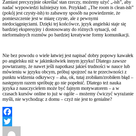
Zamiast precyzyjnie określać stan rzeczy, możemy użyć „-ish”, aby
nadać wypowiedzi luźniejszy ton. Przykład: „The room is clean-ish”
(pokój jest czysty-ish) to zabawny sposób na powiedzenie, że
pomieszczenie jest w miarę czyste, ale z pewnymi
niedociągnięciami. Dzięki tej końcówce, język angielski staje się
bardziej ekspresyjny i dostosowany do różnych sytuacji, od
nieformalnych rozmów po bardziej kreatywne formy komunikacji.
Nie bez powodu o wiele łatwiej jest napisać dobry popowy kawałek
po angielsku niż w jakimkolwiek innym języku! Dlatego zawsze
powtarzamy, że nawet jeśli napotkasz jakieś trudności w nauce lub
mówieniu w języku obcym, próbuj spojrzeć na te przeciwności z
punktu widzenia odkrywcy – aha, ok, tutaj zrobiłam/zrobiłem błąd –
następnym razem spróbuję go nie popełnić. Dlatego też nauka
języka z nauczycielem może być fajnym motywatorem – a w
czasach kursów online to już w ogóle – możemy ćwiczyć wyrażanie
myśli, nie wychodząc z domu – czyż nie jest to genialne?
Facebook
Twitter