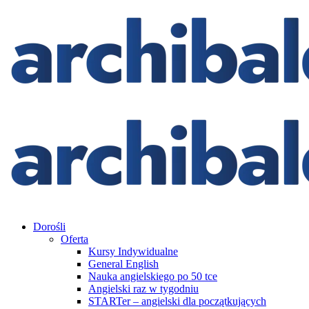
Dorośli
Oferta
Kursy Indywidualne
General English
Nauka angielskiego po 50 tce
Angielski raz w tygodniu
STARTer – angielski dla początkujących