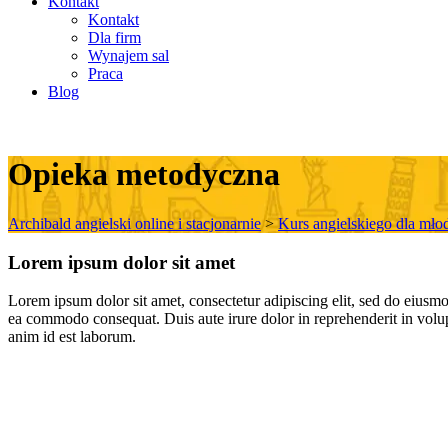
Kontakt
Kontakt
Dla firm
Wynajem sal
Praca
Blog
Opieka metodyczna
Archibald angielski online i stacjonarnie
>
Kurs angielskiego dla mło
Lorem ipsum dolor sit amet
Lorem ipsum dolor sit amet, consectetur adipiscing elit, sed do eiusmo
ea commodo consequat. Duis aute irure dolor in reprehenderit in volupta
anim id est laborum.