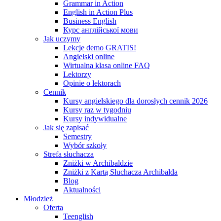
Grammar in Action
English in Action Plus
Business English
Курс англійської мови
Jak uczymy
Lekcje demo GRATIS!
Angielski online
Wirtualna klasa online FAQ
Lektorzy
Opinie o lektorach
Cennik
Kursy angielskiego dla dorosłych cennik 2026
Kursy raz w tygodniu
Kursy indywidualne
Jak się zapisać
Semestry
Wybór szkoły
Strefa słuchacza
Zniżki w Archibaldzie
Zniżki z Kartą Słuchacza Archibalda
Blog
Aktualności
Młodzież
Oferta
Teenglish