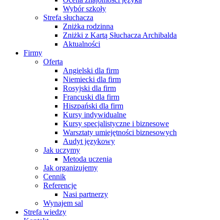
Wybór szkoły
Strefa słuchacza
Zniżka rodzinna
Zniżki z Kartą Słuchacza Archibalda
Aktualności
Firmy
Oferta
Angielski dla firm
Niemiecki dla firm
Rosyjski dla firm
Francuski dla firm
Hiszpański dla firm
Kursy indywidualne
Kursy specjalistyczne i biznesowe
Warsztaty umiejętności biznesowych
Audyt językowy
Jak uczymy
Metoda uczenia
Jak organizujemy
Cennik
Referencje
Nasi partnerzy
Wynajem sal
Strefa wiedzy