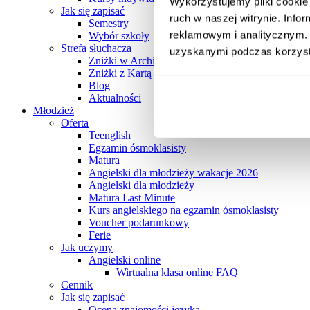
Wykorzystujemy pliki cookie 
Jak się zapisać
ruch w naszej witrynie. Inf
Semestry
reklamowym i analitycznym. 
Wybór szkoły
Strefa słuchacza
uzyskanymi podczas korzysta
Zniżki w Archibaldzie
Zniżki z Kartą Słuchacza Archibalda
Blog
Aktualności
Młodzież
Oferta
Teenglish
Egzamin ósmoklasisty
Matura
Angielski dla młodzieży wakacje 2026
Angielski dla młodzieży
Matura Last Minute
Kurs angielskiego na egzamin ósmoklasisty
Voucher podarunkowy
Ferie
Jak uczymy
Angielski online
Wirtualna klasa online FAQ
Cennik
Jak się zapisać
Ocena znajomości języka