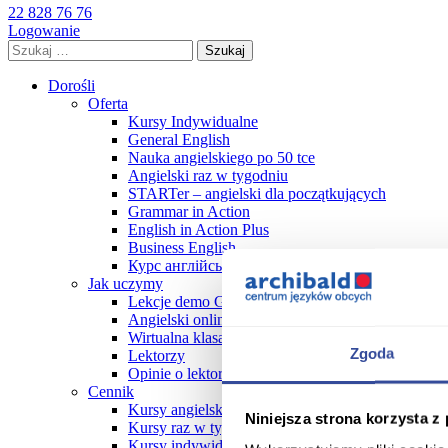
22 828 76 76
Logowanie
Szukaj:
Dorośli
Oferta
Kursy Indywidualne
General English
Nauka angielskiego po 50 tce
Angielski raz w tygodniu
STARTer – angielski dla początkujących
Grammar in Action
English in Action Plus
Business English
Курс англійської мови
Jak uczymy
Lekcje demo GRATIS!
Angielski online
Wirtualna klasa online FAQ
Zgoda
Lektorzy
Opinie o lektorach
Cennik
Kursy angielskiego dla dorosłych cennik 2026
Niniejsza strona korzysta z
Kursy raz w tygodniu
Kursy indywidualne