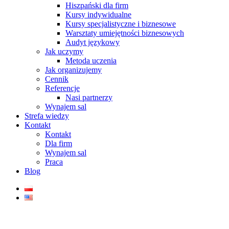
Hiszpański dla firm
Kursy indywidualne
Kursy specjalistyczne i biznesowe
Warsztaty umiejętności biznesowych
Audyt językowy
Jak uczymy
Metoda uczenia
Jak organizujemy
Cennik
Referencje
Nasi partnerzy
Wynajem sal
Strefa wiedzy
Kontakt
Kontakt
Dla firm
Wynajem sal
Praca
Blog