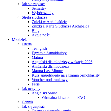
Jak się zapisać
Semestry
Wybór szkoły
Strefa słuchacza
Zniżki w Archibaldzie
Zniżki z Kartą Słuchacza Archibalda
Blog
Aktualności
Młodzież
Oferta
Teenglish
Egzamin ósmoklasisty
Matura
Angielski dla młodzieży wakacje 2026
Angielski dla młodzieży
Matura Last Minute
Kurs angielskiego na egzamin ósmoklasisty
Voucher podarunkowy
Ferie
Jak uczymy
Angielski online
Wirtualna klasa online FAQ
Cennik
Jak się zapisać
Ocena znajomości języka