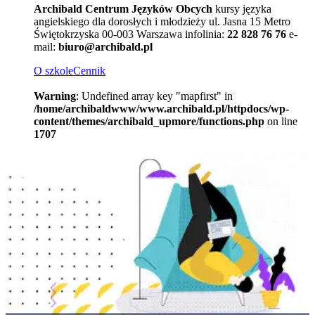
Archibald Centrum Języków Obcych
kursy języka
angielskiego dla dorosłych i młodzieży
ul. Jasna 15
Metro
Świętokrzyska
00-003 Warszawa
infolinia:
22 828 76 76
e-
mail:
biuro@archibald.pl
O szkole
Cennik
Warning
: Undefined array key "mapfirst" in
/home/archibaldwww/www.archibald.pl/httpdocs/wp-
content/themes/archibald_upmore/functions.php
on line
1707