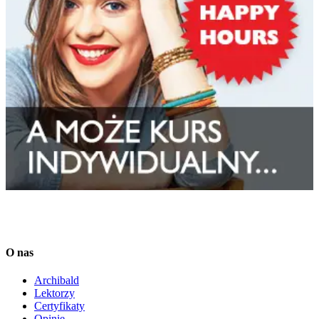
O nas
Archibald
Lektorzy
Certyfikaty
Opinie