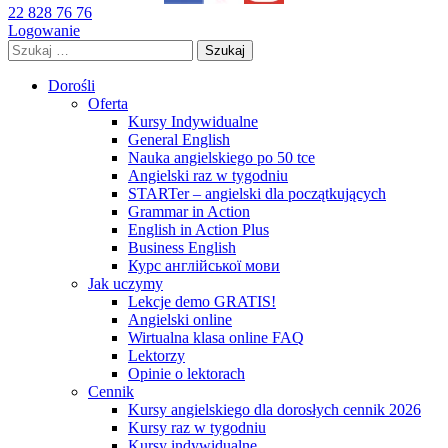
22 828 76 76
Logowanie
Szukaj:
Dorośli
Oferta
Kursy Indywidualne
General English
Nauka angielskiego po 50 tce
Angielski raz w tygodniu
STARTer – angielski dla początkujących
Grammar in Action
English in Action Plus
Business English
Курс англійської мови
Jak uczymy
Lekcje demo GRATIS!
Angielski online
Wirtualna klasa online FAQ
Lektorzy
Opinie o lektorach
Cennik
Kursy angielskiego dla dorosłych cennik 2026
Kursy raz w tygodniu
Kursy indywidualne