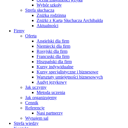
Wybór szkoły
Strefa słuchacza
Zniżka rodzinna
Zniżki z Kartą Słuchacza Archibalda
Aktualności
Firmy
Oferta
Angielski dla firm
Niemiecki dla firm
Rosyjski dla firm
Francuski dla firm
Hiszpański dla firm
Kursy indywidualne
Kursy specjalistyczne i biznesowe
Warsztaty umiejętności biznesowych
Audyt językowy
Jak uczymy
Metoda uczenia
Jak organizujemy
Cennik
Referencje
Nasi partnerzy
Wynajem sal
Strefa wiedzy