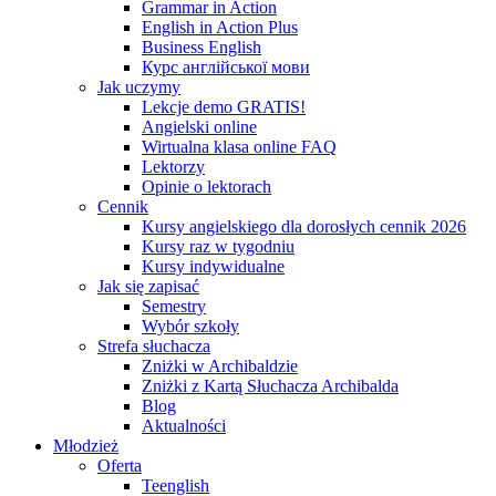
Grammar in Action
English in Action Plus
Business English
Курс англійської мови
Jak uczymy
Lekcje demo GRATIS!
Angielski online
Wirtualna klasa online FAQ
Lektorzy
Opinie o lektorach
Cennik
Kursy angielskiego dla dorosłych cennik 2026
Kursy raz w tygodniu
Kursy indywidualne
Jak się zapisać
Semestry
Wybór szkoły
Strefa słuchacza
Zniżki w Archibaldzie
Zniżki z Kartą Słuchacza Archibalda
Blog
Aktualności
Młodzież
Oferta
Teenglish