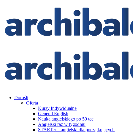
Dorośli
Oferta
Kursy Indywidualne
General English
Nauka angielskiego po 50 tce
Angielski raz w tygodniu
STARTer – angielski dla początkujących