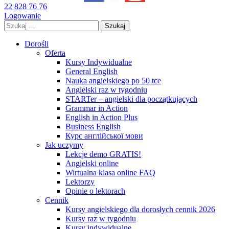
22 828 76 76
Logowanie
Szukaj:
Dorośli
Oferta
Kursy Indywidualne
General English
Nauka angielskiego po 50 tce
Angielski raz w tygodniu
STARTer – angielski dla początkujących
Grammar in Action
English in Action Plus
Business English
Курс англійської мови
Jak uczymy
Lekcje demo GRATIS!
Angielski online
Wirtualna klasa online FAQ
Lektorzy
Opinie o lektorach
Cennik
Kursy angielskiego dla dorosłych cennik 2026
Kursy raz w tygodniu
Kursy indywidualne