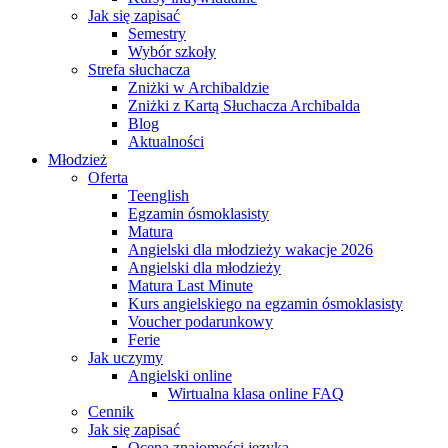
Jak się zapisać
Semestry
Wybór szkoły
Strefa słuchacza
Zniżki w Archibaldzie
Zniżki z Kartą Słuchacza Archibalda
Blog
Aktualności
Młodzież
Oferta
Teenglish
Egzamin ósmoklasisty
Matura
Angielski dla młodzieży wakacje 2026
Angielski dla młodzieży
Matura Last Minute
Kurs angielskiego na egzamin ósmoklasisty
Voucher podarunkowy
Ferie
Jak uczymy
Angielski online
Wirtualna klasa online FAQ
Cennik
Jak się zapisać
Ocena znajomości języka