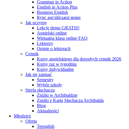
Grammar in Action
English in Action Plus
Business English
Курс англійської мови
Jak uczymy
Lekcje demo GRATIS!
Angielski online
Wirtualna klasa online FAQ
Lektorzy
Opinie o lektorach
Cennik
Kursy angielskiego dla dorosłych cennik 2026
Kursy raz w tygodniu
Kursy indywidualne
Jak się zapisać
Semestry
Wybór szkoły
Strefa słuchacza
Zniżki w Archibaldzie
Zniżki z Kartą Słuchacza Archibalda
Blog
Aktualności
Młodzież
Oferta
Teenglish