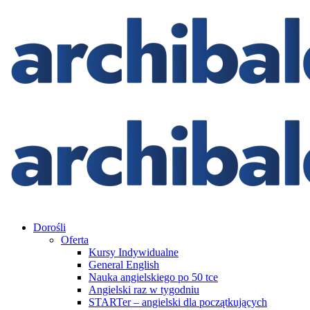
Dorośli
Oferta
Kursy Indywidualne
General English
Nauka angielskiego po 50 tce
Angielski raz w tygodniu
STARTer – angielski dla początkujących