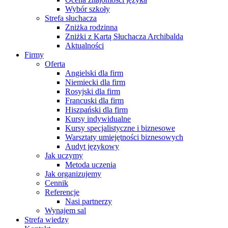
Wybór szkoły
Strefa słuchacza
Zniżka rodzinna
Zniżki z Kartą Słuchacza Archibalda
Aktualności
Firmy
Oferta
Angielski dla firm
Niemiecki dla firm
Rosyjski dla firm
Francuski dla firm
Hiszpański dla firm
Kursy indywidualne
Kursy specjalistyczne i biznesowe
Warsztaty umiejętności biznesowych
Audyt językowy
Jak uczymy
Metoda uczenia
Jak organizujemy
Cennik
Referencje
Nasi partnerzy
Wynajem sal
Strefa wiedzy