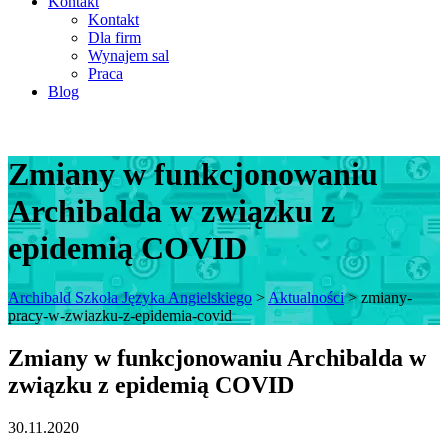
Kontakt
Kontakt
Dla firm
Wynajem sal
Praca
Blog
Zmiany w funkcjonowaniu
Archibalda w związku z
epidemią COVID
Archibald Szkoła Języka Angielskiego
>
Aktualności
>
zmiany-
pracy-w-zwiazku-z-epidemia-covid
Zmiany w funkcjonowaniu Archibalda w
związku z epidemią COVID
30.11.2020