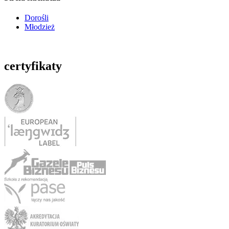
Dorośli
Młodzież
certyfikaty