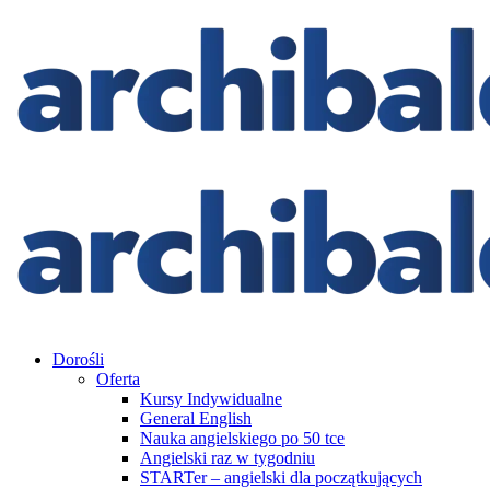
Dorośli
Oferta
Kursy Indywidualne
General English
Nauka angielskiego po 50 tce
Angielski raz w tygodniu
STARTer – angielski dla początkujących