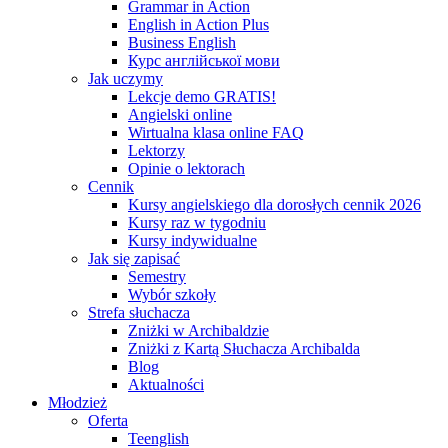
Grammar in Action
English in Action Plus
Business English
Курс англійської мови
Jak uczymy
Lekcje demo GRATIS!
Angielski online
Wirtualna klasa online FAQ
Lektorzy
Opinie o lektorach
Cennik
Kursy angielskiego dla dorosłych cennik 2026
Kursy raz w tygodniu
Kursy indywidualne
Jak się zapisać
Semestry
Wybór szkoły
Strefa słuchacza
Zniżki w Archibaldzie
Zniżki z Kartą Słuchacza Archibalda
Blog
Aktualności
Młodzież
Oferta
Teenglish