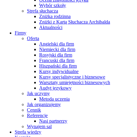
Wybór szkoły
Strefa słuchacza
Zniżka rodzinna
Zniżki z Kartą Słuchacza Archibalda
Aktualności
Firmy
Oferta
Angielski dla firm
Niemiecki dla firm
Rosyjski dla firm
Francuski dla firm
Hiszpański dla firm
Kursy indywidualne
Kursy specjalistyczne i biznesowe
Warsztaty umiejętności biznesowych
Audyt językowy
Jak uczymy
Metoda uczenia
Jak organizujemy
Cennik
Referencje
Nasi partnerzy
Wynajem sal
Strefa wiedzy