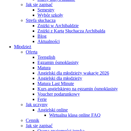
Jak się zapisać
Semestry
Wybór szkoły
Strefa słuchacza
Zniżki w Archibaldzie
Zniżki z Kartą Słuchacza Archibalda
Blog
Aktualności
Młodzież
Oferta
Teenglish
Egzamin ósmoklasisty
Matura
Angielski dla młodzieży wakacje 2026
Angielski dla młodzieży
Matura Last Minute
Kurs angielskiego na egzamin ósmoklasisty
Voucher podarunkowy
Ferie
Jak uczymy
Angielski online
Wirtualna klasa online FAQ
Cennik
Jak się zapisać
Ocena znajomości języka