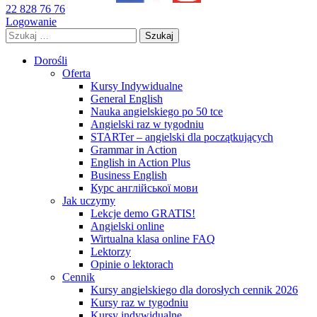
22 828 76 76
Logowanie
Szukaj:
Dorośli
Oferta
Kursy Indywidualne
General English
Nauka angielskiego po 50 tce
Angielski raz w tygodniu
STARTer – angielski dla początkujących
Grammar in Action
English in Action Plus
Business English
Курс англійської мови
Jak uczymy
Lekcje demo GRATIS!
Angielski online
Wirtualna klasa online FAQ
Lektorzy
Opinie o lektorach
Cennik
Kursy angielskiego dla dorosłych cennik 2026
Kursy raz w tygodniu
Kursy indywidualne