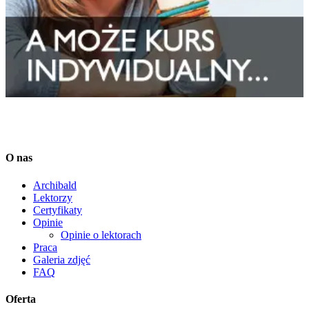
O nas
Archibald
Lektorzy
Certyfikaty
Opinie
Opinie o lektorach
Praca
Galeria zdjęć
FAQ
Oferta