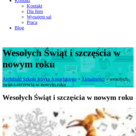
Kontakt
Kontakt
Dla firm
Wynajem sal
Praca
Blog
Wesołych Świąt i szczęścia w
nowym roku
Archibald Szkoła Języka Angielskiego
>
Aktualności
>
wesolych-
swiat-i-szczescia-w-nowym-roku
Wesołych Świąt i szczęścia w nowym roku