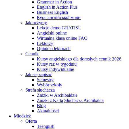
Grammar in Action
English in Action Plus
Business English
Курс англійської мови
Jak uczymy
Lekcje demo GRATIS!
Angielski online
Wirtualna klasa online FAQ
Lektorzy
Opinie o lektorach
Cennik
Kursy angielskiego dla dorosłych cennik 2026
Kursy raz w tygodniu
Kursy indywidualne
Jak się zapisać
Semestry
Wybór szkoły
Strefa słuchacza
Zniżki w Archibaldzie
Zniżki z Kartą Słuchacza Archibalda
Blog
Aktualności
Młodzież
Oferta
Teenglish