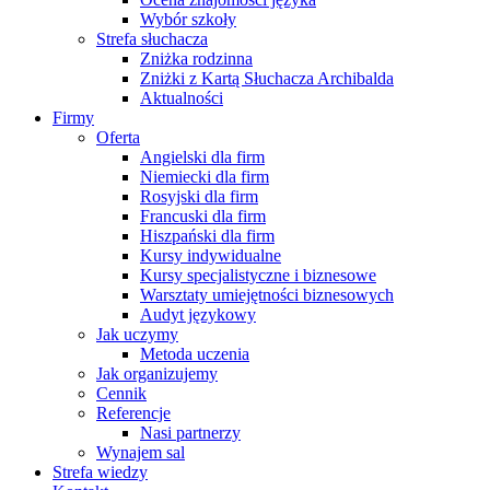
Wybór szkoły
Strefa słuchacza
Zniżka rodzinna
Zniżki z Kartą Słuchacza Archibalda
Aktualności
Firmy
Oferta
Angielski dla firm
Niemiecki dla firm
Rosyjski dla firm
Francuski dla firm
Hiszpański dla firm
Kursy indywidualne
Kursy specjalistyczne i biznesowe
Warsztaty umiejętności biznesowych
Audyt językowy
Jak uczymy
Metoda uczenia
Jak organizujemy
Cennik
Referencje
Nasi partnerzy
Wynajem sal
Strefa wiedzy