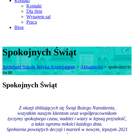
Kontakt
Kontakt
Dla firm
Wynajem sal
Praca
Blog
Spokojnych Świąt
Archibald Szkoła Języka Angielskiego
>
Aktualności
>
spokojnych-
swiat
Spokojnych Świąt
Z okazji zbliżających się Świąt Bożego Narodzenia,
wszystkim naszym klientom oraz współpracownikom
życzymy spokojnego czasu, nadziei i wiary w lepszą przyszłość,
a także ogromu miłości każdego dnia.
Spełnienia powziętych decyzji i marzeń w nowym, lepszym 2021