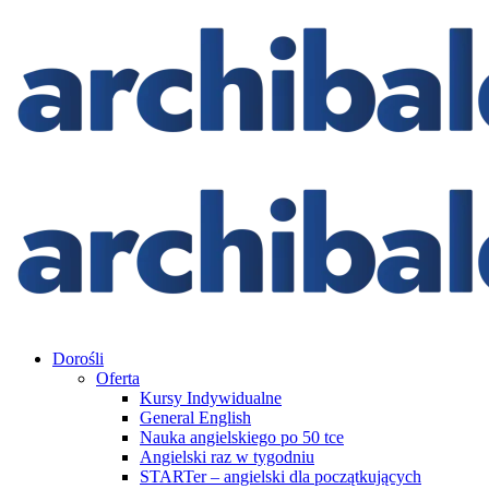
Dorośli
Oferta
Kursy Indywidualne
General English
Nauka angielskiego po 50 tce
Angielski raz w tygodniu
STARTer – angielski dla początkujących