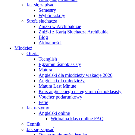
Jak się zapisać
Semestry
Wybór szkoły
Strefa słuchacza
Zniżki w Archibaldzie
Zniżki z Kartą Słuchacza Archibalda
Blog
Aktualności
Młodzież
Oferta
Teenglish
Egzamin ósmoklasisty
Matura
Angielski dla młodzieży wakacje 2026
Angielski dla młodzieży
Matura Last Minute
Kurs angielskiego na egzamin ósmoklasisty
Voucher podarunkowy
Ferie
Jak uczymy
Angielski online
Wirtualna klasa online FAQ
Cennik
Jak się zapisać
Ocena znajomości języka