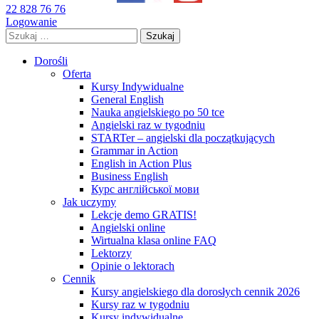
22 828 76 76
Logowanie
Szukaj:
Dorośli
Oferta
Kursy Indywidualne
General English
Nauka angielskiego po 50 tce
Angielski raz w tygodniu
STARTer – angielski dla początkujących
Grammar in Action
English in Action Plus
Business English
Курс англійської мови
Jak uczymy
Lekcje demo GRATIS!
Angielski online
Wirtualna klasa online FAQ
Lektorzy
Opinie o lektorach
Cennik
Kursy angielskiego dla dorosłych cennik 2026
Kursy raz w tygodniu
Kursy indywidualne