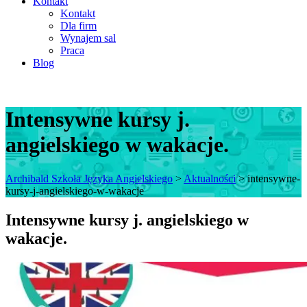
Kontakt
Kontakt
Dla firm
Wynajem sal
Praca
Blog
Intensywne kursy j.
angielskiego w wakacje.
Archibald Szkoła Języka Angielskiego
>
Aktualności
>
intensywne-
kursy-j-angielskiego-w-wakacje
Intensywne kursy j. angielskiego w
wakacje.