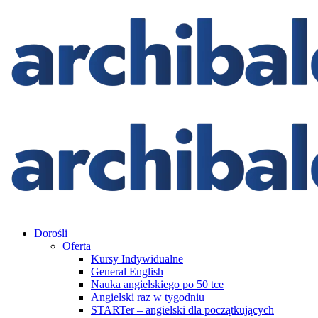
Dorośli
Oferta
Kursy Indywidualne
General English
Nauka angielskiego po 50 tce
Angielski raz w tygodniu
STARTer – angielski dla początkujących