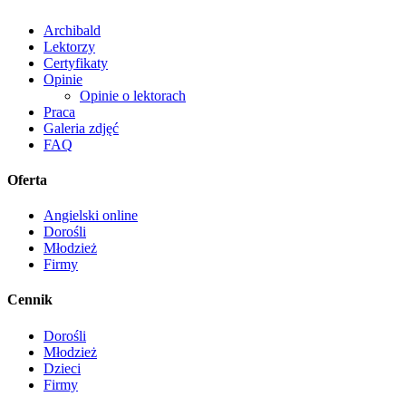
Archibald
Lektorzy
Certyfikaty
Opinie
Opinie o lektorach
Praca
Galeria zdjęć
FAQ
Oferta
Angielski online
Dorośli
Młodzież
Firmy
Cennik
Dorośli
Młodzież
Dzieci
Firmy