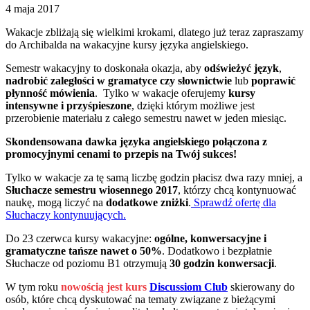
4 maja 2017
Wakacje zbliżają się wielkimi krokami, dlatego już teraz zapraszamy
do Archibalda na wakacyjne kursy języka angielskiego.
Semestr wakacyjny to doskonała okazja, aby
odświeżyć język
,
nadrobić zaległości w gramatyce czy słownictwie
lub
poprawić
płynność mówienia
. Tylko w wakacje oferujemy
kursy
intensywne i przyśpieszone
, dzięki którym możliwe jest
przerobienie materiału z całego semestru nawet w jeden miesiąc.
Skondensowana dawka języka angielskiego połączona z
promocyjnymi cenami to przepis na Twój sukces!
Tylko w wakacje za tę samą liczbę godzin płacisz dwa razy mniej, a
Słuchacze semestru wiosennego 2017
, którzy chcą kontynuować
naukę, mogą liczyć na
dodatkowe zniżki
.
Sprawdź ofertę dla
Słuchaczy kontynuujących.
Do 23 czerwca kursy wakacyjne:
ogólne, konwersacyjne i
gramatyczne tańsze nawet o 50%
. Dodatkowo i bezpłatnie
Słuchacze od poziomu B1 otrzymują
30 godzin konwersacji
.
W tym roku
nowością jest kurs
Discussiom Club
skierowany do
osób, które chcą dyskutować na tematy związane z bieżącymi