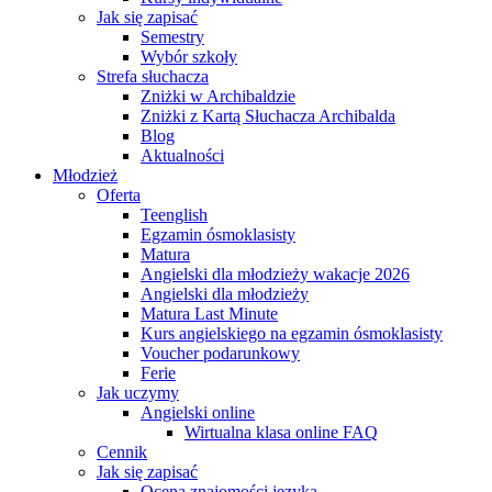
Jak się zapisać
Semestry
Wybór szkoły
Strefa słuchacza
Zniżki w Archibaldzie
Zniżki z Kartą Słuchacza Archibalda
Blog
Aktualności
Młodzież
Oferta
Teenglish
Egzamin ósmoklasisty
Matura
Angielski dla młodzieży wakacje 2026
Angielski dla młodzieży
Matura Last Minute
Kurs angielskiego na egzamin ósmoklasisty
Voucher podarunkowy
Ferie
Jak uczymy
Angielski online
Wirtualna klasa online FAQ
Cennik
Jak się zapisać
Ocena znajomości języka