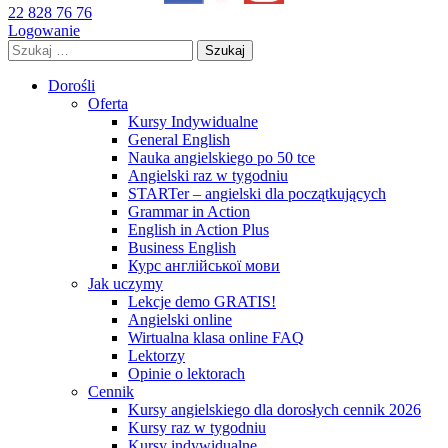
22 828 76 76
Logowanie
Szukaj:
Dorośli
Oferta
Kursy Indywidualne
General English
Nauka angielskiego po 50 tce
Angielski raz w tygodniu
STARTer – angielski dla początkujących
Grammar in Action
English in Action Plus
Business English
Курс англійської мови
Jak uczymy
Lekcje demo GRATIS!
Angielski online
Wirtualna klasa online FAQ
Lektorzy
Opinie o lektorach
Cennik
Kursy angielskiego dla dorosłych cennik 2026
Kursy raz w tygodniu
Kursy indywidualne