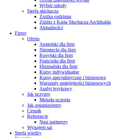
Wybór szkoły
Strefa słuchacza
Zniżka rodzinna
Zniżki z Kartą Słuchacza Archibalda
Aktualności
Firmy
Oferta
Angielski dla firm
Niemiecki dla firm
Rosyjski dla firm
Francuski dla firm
Hiszpański dla firm
Kursy indywidualne
Kursy specjalistyczne i biznesowe
Warsztaty umiejętności biznesowych
Audyt językowy
Jak uczymy
Metoda uczenia
Jak organizujemy
Cennik
Referencje
Nasi partnerzy
Wynajem sal
Strefa wiedzy