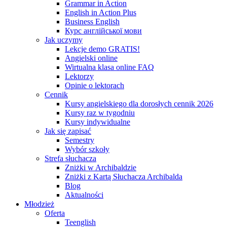
Grammar in Action
English in Action Plus
Business English
Курс англійської мови
Jak uczymy
Lekcje demo GRATIS!
Angielski online
Wirtualna klasa online FAQ
Lektorzy
Opinie o lektorach
Cennik
Kursy angielskiego dla dorosłych cennik 2026
Kursy raz w tygodniu
Kursy indywidualne
Jak się zapisać
Semestry
Wybór szkoły
Strefa słuchacza
Zniżki w Archibaldzie
Zniżki z Kartą Słuchacza Archibalda
Blog
Aktualności
Młodzież
Oferta
Teenglish