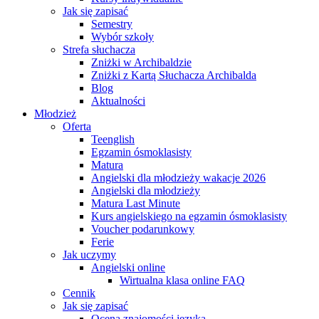
Jak się zapisać
Semestry
Wybór szkoły
Strefa słuchacza
Zniżki w Archibaldzie
Zniżki z Kartą Słuchacza Archibalda
Blog
Aktualności
Młodzież
Oferta
Teenglish
Egzamin ósmoklasisty
Matura
Angielski dla młodzieży wakacje 2026
Angielski dla młodzieży
Matura Last Minute
Kurs angielskiego na egzamin ósmoklasisty
Voucher podarunkowy
Ferie
Jak uczymy
Angielski online
Wirtualna klasa online FAQ
Cennik
Jak się zapisać
Ocena znajomości języka