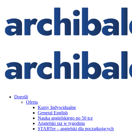
Dorośli
Oferta
Kursy Indywidualne
General English
Nauka angielskiego po 50 tce
Angielski raz w tygodniu
STARTer – angielski dla początkujących