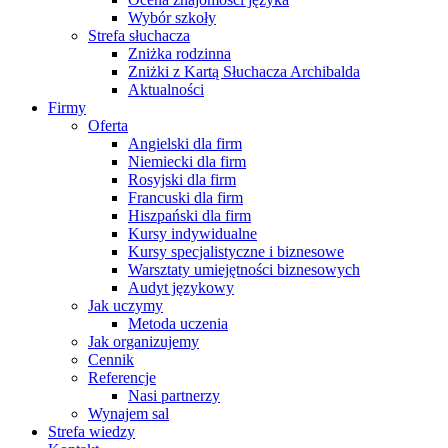
Wybór szkoły
Strefa słuchacza
Zniżka rodzinna
Zniżki z Kartą Słuchacza Archibalda
Aktualności
Firmy
Oferta
Angielski dla firm
Niemiecki dla firm
Rosyjski dla firm
Francuski dla firm
Hiszpański dla firm
Kursy indywidualne
Kursy specjalistyczne i biznesowe
Warsztaty umiejętności biznesowych
Audyt językowy
Jak uczymy
Metoda uczenia
Jak organizujemy
Cennik
Referencje
Nasi partnerzy
Wynajem sal
Strefa wiedzy