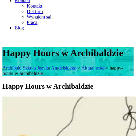
Kontakt
Kontakt
Dla firm
Wynajem sal
Praca
Blog
Happy Hours w Archibaldzie
Archibald Szkoła Języka Angielskiego
>
Aktualności
>
happy-
hours-w-archibaldzie
Happy Hours w Archibaldzie