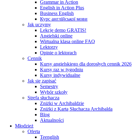
Grammar in Action
English in Action Plus
Business English
Курс англійської мови
Jak uczymy
Lekcje demo GRATIS!
Angielski online
Wirtualna klasa online FAQ
Lektorzy
Opinie o lektorach
Cennik
Kursy angielskiego dla dorosłych cennik 2026
Kursy raz w tygodniu
Kursy indywidualne
Jak się zapisać
Semestry
Wybór szkoły
Strefa słuchacza
Zniżki w Archibaldzie
Zniżki z Kartą Słuchacza Archibalda
Blog
Aktualności
Młodzież
Oferta
Teenglish