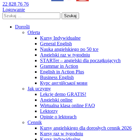
22 828 76 76
Logowanie
Szukaj:
Dorośli
Oferta
Kursy Indywidualne
General English
Nauka angielskiego po 50 tce
Angielski raz w tygodniu
STARTer – angielski dla początkujących
Grammar in Action
English in Action Plus
Business English
Курс англійської мови
Jak uczymy
Lekcje demo GRATIS!
Angielski online
Wirtualna klasa online FAQ
Lektorzy
Opinie o lektorach
Cennik
Kursy angielskiego dla dorosłych cennik 2026
Kursy raz w tygodniu
Kursy indywidualne