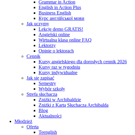
Grammar in Action
English in Action Plus
Business English
Курс англійської мови
Jak uczymy
Lekcje demo GRATIS!
Angielski online
Wirtualna klasa online FAQ
Lektorzy
Opinie o lektorach
Cennik
Kursy angielskiego dla dorosłych cennik 2026
Kursy raz w tygodniu
Kursy indywidualne
Jak się zapisać
Semestry
Wybór szkoły
Strefa słuchacza
Zniżki w Archibaldzie
Zniżki z Kartą Słuchacza Archibalda
Blog
Aktualności
Młodzież
Oferta
Teenglish