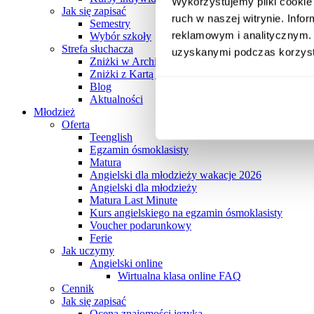
Wykorzystujemy pliki cookie 
Jak się zapisać
ruch w naszej witrynie. Inf
Semestry
reklamowym i analitycznym. 
Wybór szkoły
Strefa słuchacza
uzyskanymi podczas korzysta
Zniżki w Archibaldzie
Zniżki z Kartą Słuchacza Archibalda
Blog
Aktualności
Młodzież
Oferta
Teenglish
Egzamin ósmoklasisty
Matura
Angielski dla młodzieży wakacje 2026
Angielski dla młodzieży
Matura Last Minute
Kurs angielskiego na egzamin ósmoklasisty
Voucher podarunkowy
Ferie
Jak uczymy
Angielski online
Wirtualna klasa online FAQ
Cennik
Jak się zapisać
Ocena znajomości języka