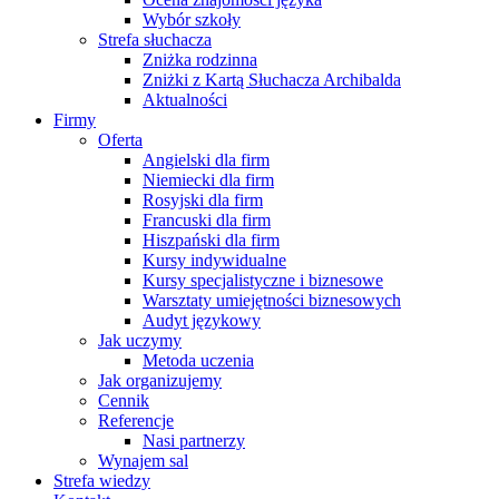
Wybór szkoły
Strefa słuchacza
Zniżka rodzinna
Zniżki z Kartą Słuchacza Archibalda
Aktualności
Firmy
Oferta
Angielski dla firm
Niemiecki dla firm
Rosyjski dla firm
Francuski dla firm
Hiszpański dla firm
Kursy indywidualne
Kursy specjalistyczne i biznesowe
Warsztaty umiejętności biznesowych
Audyt językowy
Jak uczymy
Metoda uczenia
Jak organizujemy
Cennik
Referencje
Nasi partnerzy
Wynajem sal
Strefa wiedzy