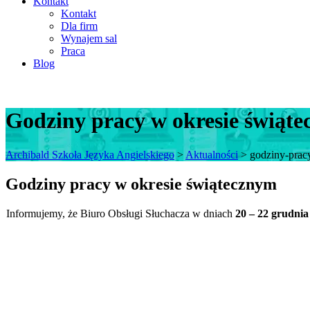
Kontakt
Kontakt
Dla firm
Wynajem sal
Praca
Blog
Godziny pracy w okresie świąt
Archibald Szkoła Języka Angielskiego
>
Aktualności
>
godziny-prac
Godziny pracy w okresie świątecznym
Informujemy, że Biuro Obsługi Słuchacza w dniach
20 – 22 grudnia