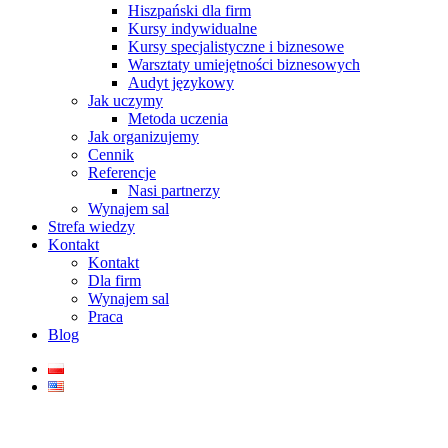
Hiszpański dla firm
Kursy indywidualne
Kursy specjalistyczne i biznesowe
Warsztaty umiejętności biznesowych
Audyt językowy
Jak uczymy
Metoda uczenia
Jak organizujemy
Cennik
Referencje
Nasi partnerzy
Wynajem sal
Strefa wiedzy
Kontakt
Kontakt
Dla firm
Wynajem sal
Praca
Blog