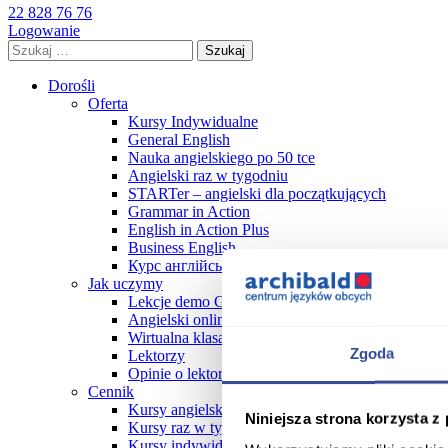
22 828 76 76
Logowanie
Szukaj:
Dorośli
Oferta
Kursy Indywidualne
General English
Nauka angielskiego po 50 tce
Angielski raz w tygodniu
STARTer – angielski dla początkujących
Grammar in Action
English in Action Plus
Business English
Курс англійської мови
Jak uczymy
Lekcje demo GRATIS!
Angielski online
Wirtualna klasa online FAQ
Zgoda
Lektorzy
Opinie o lektorach
Cennik
Kursy angielskiego dla dorosłych cennik 2026
Niniejsza strona korzysta z
Kursy raz w tygodniu
Kursy indywidualne