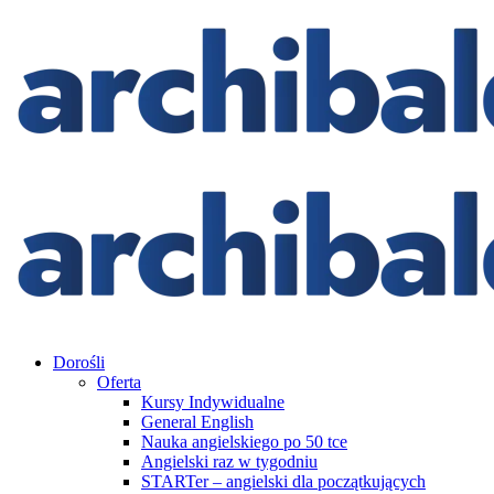
Dorośli
Oferta
Kursy Indywidualne
General English
Nauka angielskiego po 50 tce
Angielski raz w tygodniu
STARTer – angielski dla początkujących